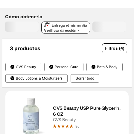
Cómo obtenerlo
Entrega el mismo día
Verificar dirección
3 productos
Filtros (4)
CVS Beauty
Personal Care
Bath & Body
Body Lotions & Moisturizers
Borrar todo
CVS Beauty USP Pure Glycerin, 
6 OZ
CVS Beauty
86