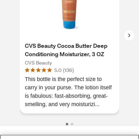
CVS Beauty Cocoa Butter Deep
CVS
Conditioning Moisturizer, 3 OZ
But
CVS Beauty
CVS
5.0
(
136
)
This bottle is the perfect size to
Exce
carry in your purse. The lotion itself
sme
is fabulous: fast-absorbing, great-
smelling, and very moisturizi...