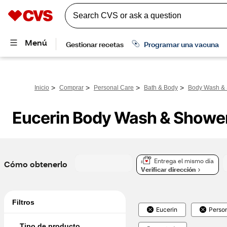
>
>
>
>
Inicio
Comprar
Personal Care
Bath & Body
Body Wash & 
Eucerin Body Wash & Shower
Entrega el mismo día
Cómo obtenerlo
Verificar dirección
Filtros
Eucerin
Perso
Tipo de producto