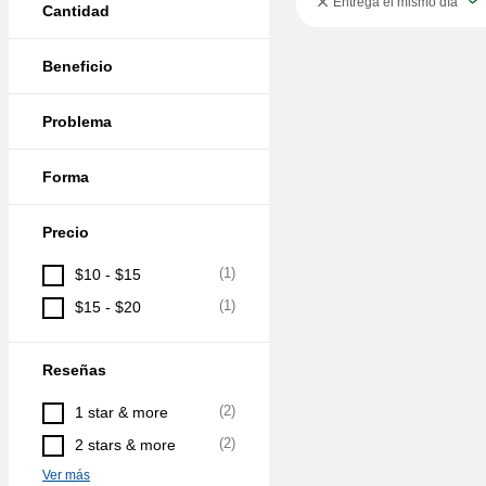
Entrega el mismo día
Cantidad
Beneficio
Problema
Forma
Precio
(
1
)
$10 - $15
(
1
)
$15 - $20
Reseñas
(
2
)
1 star & more
(
2
)
2 stars & more
Ver más