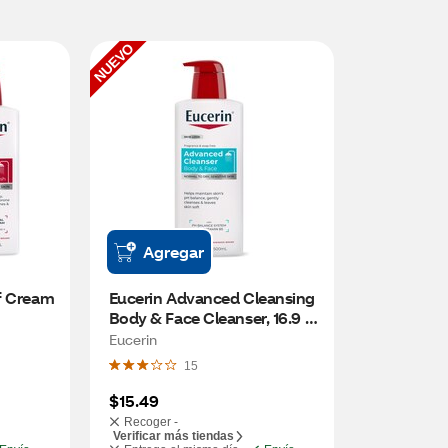
NUEVO
Agregar
f Cream 
Eucerin Advanced Cleansing 
Body & Face Cleanser, 16.9 
OZ
Eucerin
15
$15.49
Recoger -
Verificar más tiendas