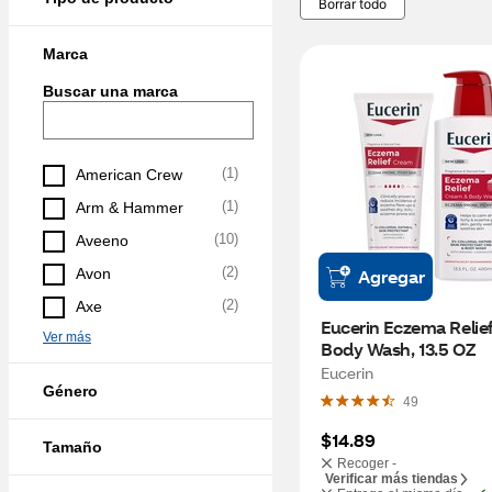
Borrar todo
Marca
Buscar una marca
(
1
)
American Crew
(
1
)
Arm & Hammer
(
10
)
Aveeno
(
2
)
Avon
Agregar
(
2
)
Axe
Eucerin Eczema Relie
Ver más
Body Wash, 13.5 OZ
Eucerin
Género
49
$14.89
Tamaño
Recoger -
Verificar más tiendas