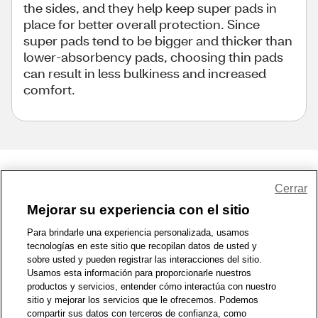
the sides, and they help keep super pads in
place for better overall protection. Since
super pads tend to be bigger and thicker than
lower-absorbency pads, choosing thin pads
can result in less bulkiness and increased
comfort.
Share Feedback
Cerrar
Mejorar su experiencia con el sitio
1-800-679-9691
|
Contáctenos
|
Términos de Uso
|
Accesibilidad
|
Para brindarle una experiencia personalizada, usamos
tecnologías en este sitio que recopilan datos de usted y
Política de Privacidad
|
WA Privacy Policy
|
Mapa del sitio
|
sobre usted y pueden registrar las interacciones del sitio.
Zona de Bienestar
|
© 1999 - 2026 CVS.com
Usamos esta información para proporcionarle nuestros
productos y servicios, entender cómo interactúa con nuestro
sitio y mejorar los servicios que le ofrecemos. Podemos
compartir sus datos con terceros de confianza, como