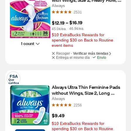
36 CT
Always
2531
$16.19
$12.19
 – 
46.9¢/ea.
45.0¢/ea.
$10 ExtraBucks Rewards for 
spending $30 on Back to Routine 
1 count
event items
Recoger -
Verificar más tiendas
Entrega el mismo día
Envío
FSA
Que 
califica
Always Ultra Thin Feminine Pads 
without Wings, Size 2, Long 
Super, 40 CT
Always
2256
$9.49
$10 ExtraBucks Rewards for 
spending $30 on Back to Routine 