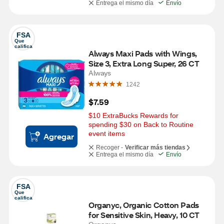
Entrega el mismo día
Envío
FSA
Que 
califica
Always Maxi Pads with Wings, 
Size 3, Extra Long Super, 26 CT
Always
1242
$7.59
$10 ExtraBucks Rewards for 
spending $30 on Back to Routine 
event items
Agregar
Recoger -
Verificar más tiendas
Entrega el mismo día
Envío
FSA
Que 
califica
Organyc, Organic Cotton Pads 
for Sensitive Skin, Heavy, 10 CT