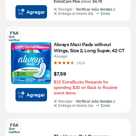
ExtraCare Plus
precio
$4.79
Recoger -
Verificar más tiendas
Agregar
Entrega el mismo día
Envío
FSA
Que 
califica
Always Maxi Pads without 
Wings, Size 2, Long Super, 42 CT
Always
1424
$7.59
$10 ExtraBucks Rewards for 
spending $30 on Back to Routine 
event items
Agregar
Recoger -
Verificar más tiendas
Entrega el mismo día
Envío
FSA
Que 
califica