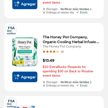
event items
Agregar
Recoger -
Verificar más tiendas
Entrega el mismo día
Envío
FSA
Que 
califica
The Honey Pot Company, 
Organic Cooling Herbal Infusion 
Pads Heavy Flow Daytime, 16 CT
The Honey Pot Company
86
$13.49
$10 ExtraBucks Rewards for 
spending $30 on Back to Routine 
event items
Agregar
Recoger -
Verificar más tiendas
Entrega el mismo día
Envío
FSA
Que 
califica