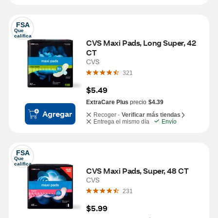
FSA
Que 
califica
CVS Maxi Pads, Long Super, 42 
CT
CVS
321
$5.49
ExtraCare Plus
precio
$4.39
Agregar
Recoger -
Verificar más tiendas
Entrega el mismo día
Envío
FSA
Que 
califica
CVS Maxi Pads, Super, 48 CT
CVS
231
$5.99