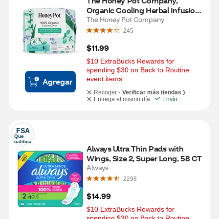
The Honey Pot Company, 
Organic Cooling Herbal Infusion 
Super Pads, 16 CT
The Honey Pot Company
245
$11.99
$10 ExtraBucks Rewards for 
spending $30 on Back to Routine 
event items
Agregar
Recoger -
Verificar más tiendas
Entrega el mismo día
Envío
FSA
Que 
califica
Always Ultra Thin Pads with 
Wings, Size 2, Super Long, 58 CT
Always
2298
$14.99
$10 ExtraBucks Rewards for 
spending $30 on Back to Routine 