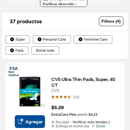
Verificar dirección
37 productos
Filtros (4)
Super
Personal Care
Feminine Care
Pads
Borrar todo
FSA
Que 
califica
CVS Ultra Thin Pads, Super, 40 
CT
CVS
319
$5.29
ExtraCare Plus
precio
$4.23
Agregar
Recoger -
Verificar más tiendas
Entrega el mismo día
Envío