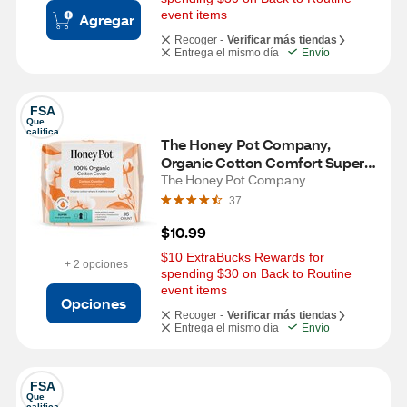
event items
Agregar
Recoger -
Verificar más tiendas
Entrega el mismo día
Envío
FSA
Que 
califica
The Honey Pot Company, 
Organic Cotton Comfort Super 
Pads, 16 CT
The Honey Pot Company
37
$10.99
$10 ExtraBucks Rewards for 
+ 2 opciones
spending $30 on Back to Routine 
event items
Opciones
Recoger -
Verificar más tiendas
Entrega el mismo día
Envío
FSA
Que 
califica