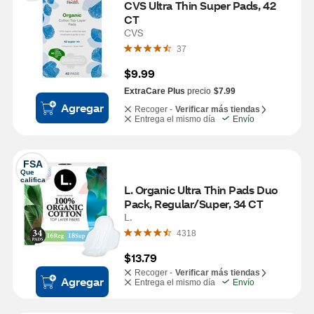
CVS Ultra Thin Super Pads, 42 
CT
CVS
37
$9.99
ExtraCare Plus
precio
$7.99
Agregar
Recoger -
Verificar más tiendas
Entrega el mismo día
Envío
FSA
Que 
califica
L. Organic Ultra Thin Pads Duo 
Pack, Regular/Super, 34 CT
L.
4318
$13.79
Recoger -
Verificar más tiendas
Agregar
Entrega el mismo día
Envío