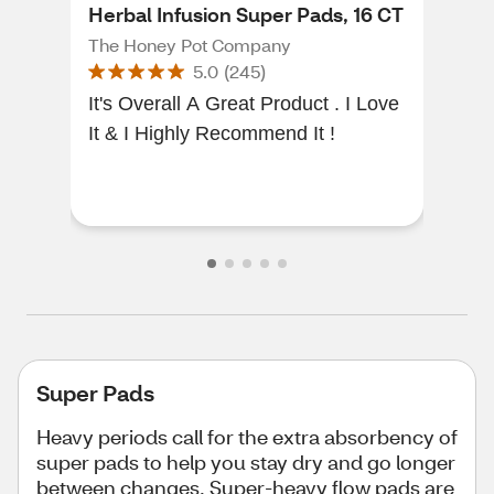
Herbal Infusion Super Pads, 16 CT
Win
The Honey Pot Company
Stay
5.0
(
245
)
It's Overall A Great Product . I Love
Grea
It & I Highly Recommend It !
you! I love your store, it is
grea
Super Pads
Heavy periods call for the extra absorbency of
super pads to help you stay dry and go longer
between changes. Super-heavy flow pads are