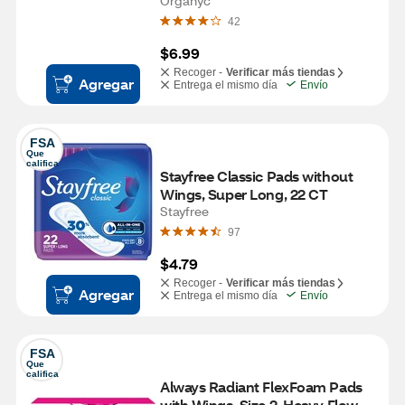
Organyc
42
$6.99
Recoger -
Verificar más tiendas
Agregar
Entrega el mismo día
Envío
FSA
Que 
califica
Stayfree Classic Pads without 
Wings, Super Long, 22 CT
Stayfree
97
$4.79
Recoger -
Verificar más tiendas
Agregar
Entrega el mismo día
Envío
FSA
Que 
califica
Always Radiant FlexFoam Pads 
with Wings, Size 2, Heavy Flow, 