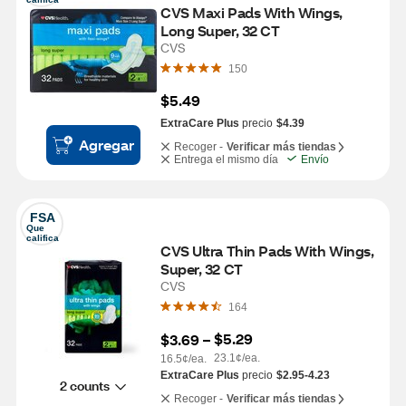
CVS Maxi Pads With Wings, 
Long Super, 32 CT
CVS
150
$5.49
ExtraCare Plus
precio
$4.39
Agregar
Recoger -
Verificar más tiendas
Entrega el mismo día
Envío
FSA
Que 
califica
CVS Ultra Thin Pads With Wings, 
Super, 32 CT
CVS
164
$5.29
$3.69
 – 
23.1¢/ea.
16.5¢/ea.
ExtraCare Plus
precio
$2.95-4.23
2 counts
Recoger -
Verificar más tiendas