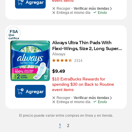
event items
Agregar
Recoger -
Verificar más tiendas
Entrega el mismo día
Envío
FSA
Que 
califica
Always Ultra Thin Pads With 
Flexi-Wings, Size 2, Long Super, 
32 CT
Always
2314
$9.49
$10 ExtraBucks Rewards for 
spending $30 on Back to Routine 
event items
Agregar
Recoger -
Verificar más tiendas
Entrega el mismo día
Envío
El precio puede variar entre compras en línea y en tienda.
1
2