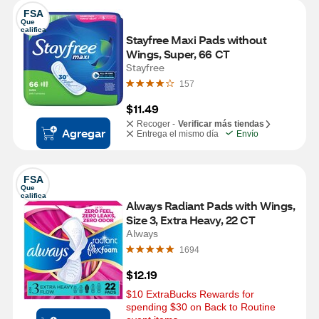
FSA
Que 
califica
Stayfree Maxi Pads without 
Wings, Super, 66 CT
Stayfree
157
$11.49
Recoger -
Verificar más tiendas
Agregar
Entrega el mismo día
Envío
FSA
Que 
califica
Always Radiant Pads with Wings, 
Size 3, Extra Heavy, 22 CT
Always
1694
$12.19
$10 ExtraBucks Rewards for 
spending $30 on Back to Routine 