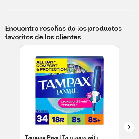
Encuentre reseñas de los productos
favoritos de los clientes
Tampax Pearl Tampons with
U b