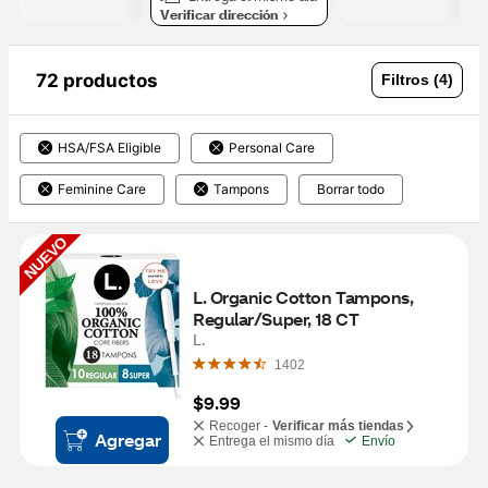
Verificar dirección
72 productos
Filtros (4)
HSA/FSA Eligible
Personal Care
Feminine Care
Tampons
Borrar todo
NUEVO
L. Organic Cotton Tampons, 
Regular/Super, 18 CT
L.
1402
$9.99
Recoger -
Verificar más tiendas
Agregar
Entrega el mismo día
Envío