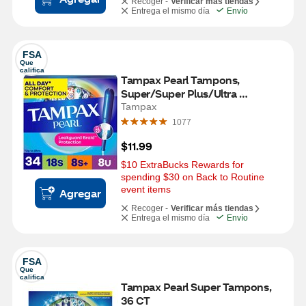
Recoger -
Verificar más tiendas
Entrega el mismo día
Envío
FSA
Que 
califica
Tampax Pearl Tampons, 
Super/Super Plus/Ultra 
Absorbency with LeakGuard 
Tampax
Braid, Triple Pack, Unscented, 34 
1077
Count
$11.99
$10 ExtraBucks Rewards for 
spending $30 on Back to Routine 
event items
Agregar
Recoger -
Verificar más tiendas
Entrega el mismo día
Envío
FSA
Que 
califica
Tampax Pearl Super Tampons, 
36 CT