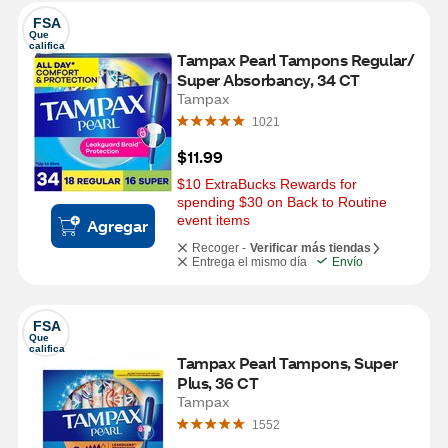
FSA
Que 
califica
Tampax Pearl Tampons Regular/ 
Super Absorbancy, 34 CT
Tampax
1021
$11.99
$10 ExtraBucks Rewards for 
spending $30 on Back to Routine 
event items
Agregar
Recoger -
Verificar más tiendas
Entrega el mismo día
Envío
FSA
Que 
califica
Tampax Pearl Tampons, Super 
Plus, 36 CT
Tampax
1552