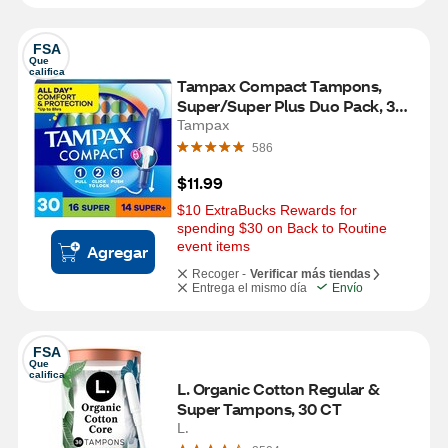
FSA
Que 
califica
Tampax Compact Tampons, 
Super/Super Plus Duo Pack, 30 
CT
Tampax
586
$11.99
$10 ExtraBucks Rewards for 
spending $30 on Back to Routine 
event items
Agregar
Recoger -
Verificar más tiendas
Entrega el mismo día
Envío
FSA
Que 
califica
L. Organic Cotton Regular & 
Super Tampons, 30 CT
L.