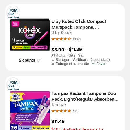
FSA
Que 
califica
U by Kotex Click Compact 
Multipack Tampons, 
Regular/Super, Unscented, 15 
U by Kotex
Count
8609
$11.29
$5.99
 – 
39.9¢/ea.
37.6¢/ea.
2 counts
Recoger -
Verificar más tiendas
Entrega el mismo día
Envío
FSA
Que 
califica
Tampax Radiant Tampons Duo 
Pack, Light/Regular Absorbency, 
Unscented, 26 Count
Tampax
521
$11.49
$10 ExtraBucks Rewards for 