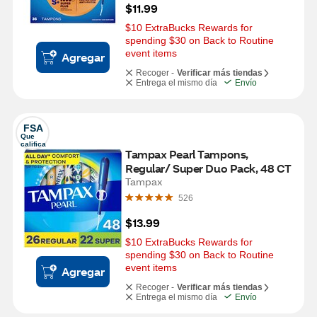
$11.99
$10 ExtraBucks Rewards for 
spending $30 on Back to Routine 
event items
Agregar
Recoger -
Verificar más tiendas
Entrega el mismo día
Envío
FSA
Que 
califica
Tampax Pearl Tampons, 
Regular/ Super Duo Pack, 48 CT
Tampax
526
$13.99
$10 ExtraBucks Rewards for 
spending $30 on Back to Routine 
event items
Agregar
Recoger -
Verificar más tiendas
Entrega el mismo día
Envío