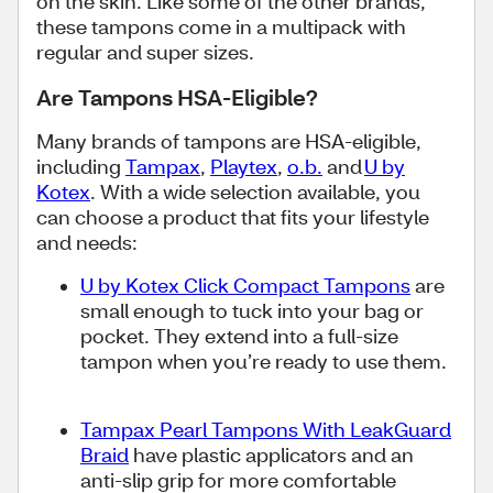
on the skin. Like some of the other brands,
these tampons come in a multipack with
regular and super sizes.
Are Tampons HSA-Eligible?
Many brands of tampons are HSA-eligible,
including
Tampax
,
Playtex
,
o.b.
and
U by
Kotex
. With a wide selection available, you
can choose a product that fits your lifestyle
and needs:
U by Kotex Click Compact Tampons
are
small enough to tuck into your bag or
pocket. They extend into a full-size
tampon when you’re ready to use them.
Tampax Pearl Tampons With LeakGuard
Braid
have plastic applicators and an
anti-slip grip for more comfortable