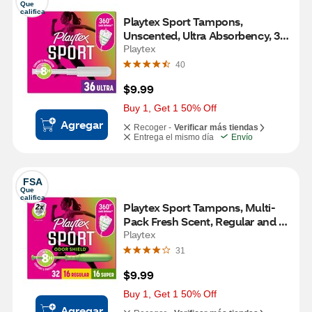
Que 
califica
Playtex Sport Tampons, 
Unscented, Ultra Absorbency, 36 
CT
Playtex
40
$9.99
Buy 1, Get 1 50% Off
Agregar
Recoger -
Verificar más tiendas
Entrega el mismo día
Envío
FSA
Que 
califica
Playtex Sport Tampons, Multi-
Pack Fresh Scent, Regular and 
Super, 32 CT
Playtex
31
$9.99
Buy 1, Get 1 50% Off
Agregar