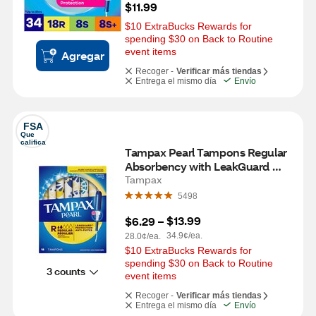
$11.99
$10 ExtraBucks Rewards for 
spending $30 on Back to Routine 
event items
Agregar
Recoger -
Verificar más tiendas
Entrega el mismo día
Envío
FSA
Que 
califica
Tampax Pearl Tampons Regular 
Absorbency with LeakGuard 
Braid, Unscented, 18 Count
Tampax
5498
$13.99
$6.29
 – 
34.9¢/ea.
28.0¢/ea.
$10 ExtraBucks Rewards for 
spending $30 on Back to Routine 
3 counts
event items
Recoger -
Verificar más tiendas
Entrega el mismo día
Envío