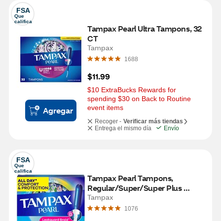
FSA
Que 
califica
Tampax Pearl Ultra Tampons, 32 
CT
Tampax
1688
$11.99
$10 ExtraBucks Rewards for 
spending $30 on Back to Routine 
event items
Agregar
Recoger -
Verificar más tiendas
Entrega el mismo día
Envío
FSA
Que 
califica
Tampax Pearl Tampons, 
Regular/Super/Super Plus 
Absorbency with LeakGuard 
Tampax
Braid, Triple Pack, Unscented, 34 
1076
Count