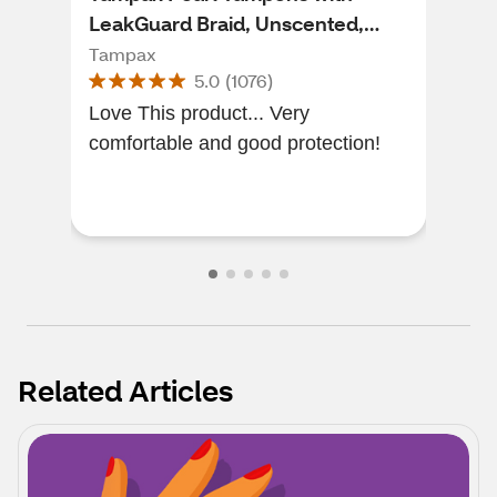
LeakGuard Braid, Unscented,
Mul
Regular/Super/Super Plus, 34 CT
Reg
Tampax
U b
5.0
(
1076
)
Love This product... Very
Lov
comfortable and good protection!
slee
fav
mys
Related Articles