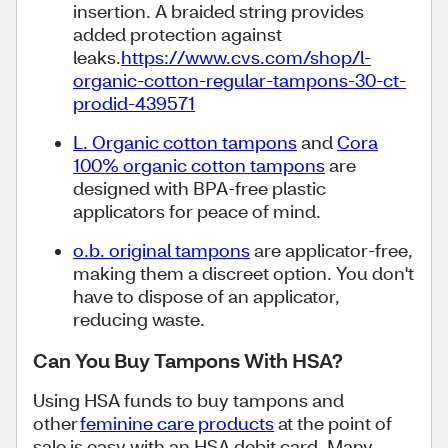
insertion. A braided string provides
added protection against
leaks.
https://www.cvs.com/shop/l-
organic-cotton-regular-tampons-30-ct-
prodid-439571
L. Organic cotton tampons
and
Cora
100% organic cotton tampons
are
designed with BPA-free plastic
applicators for peace of mind.
o.b. original tampons
are applicator-free,
making them a discreet option. You don't
have to dispose of an applicator,
reducing waste.
Can You Buy Tampons With HSA?
Using HSA funds to buy tampons and
other
feminine care products
at the point of
sale is easy with an HSA debit card. Many