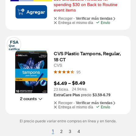
spending $30 on Back to Routine 
event items
Agregar
Recoger -
Verificar más tiendas
Entrega el mismo día
Envío
FSA
Que 
califica
CVS Plastic Tampons, Regular, 
18 CT
CVS
95
$8.49
$4.49
 – 
24.9¢/ea.
23.6¢/ea.
ExtraCare Plus
precio
$3.59-6.79
2 counts
Recoger -
Verificar más tiendas
Entrega el mismo día
Envío
El precio puede variar entre compras en línea y en tienda.
1
2
3
4