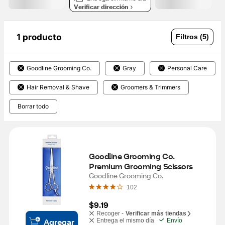
Verificar dirección
1 producto
Filtros (5)
Goodline Grooming Co.
Gray
Personal Care
Hair Removal & Shave
Groomers & Trimmers
Borrar todo
Goodline Grooming Co. 
Premium Grooming Scissors
Goodline Grooming Co.
102
$9.19
Recoger -
Verificar más tiendas
Agregar
Entrega el mismo día
Envío