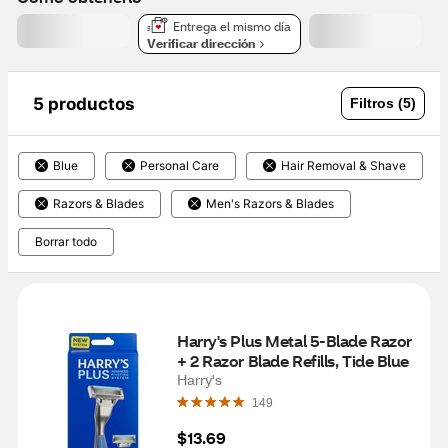
Entrega el mismo día
Verificar dirección
5 productos
Filtros (5)
Blue
Personal Care
Hair Removal & Shave
Razors & Blades
Men's Razors & Blades
Borrar todo
Harry's Plus Metal 5-Blade Razor 
+ 2 Razor Blade Refills, Tide Blue
Harry's
149
$13.69