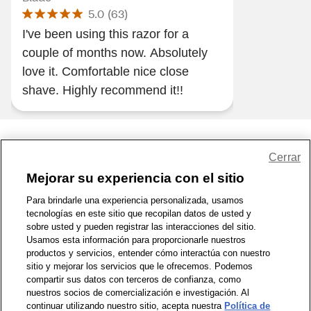
5.0
(
63
)
I've been using this razor for a
couple of months now. Absolutely
love it. Comfortable nice close
shave. Highly recommend it!!
Share Feedback
Cerrar
Mejorar su experiencia con el sitio
1-800-679-9691
|
Contáctenos
|
Términos de Uso
|
Accesibilidad
|
Para brindarle una experiencia personalizada, usamos
tecnologías en este sitio que recopilan datos de usted y
Política de Privacidad
|
WA Privacy Policy
|
Mapa del sitio
|
sobre usted y pueden registrar las interacciones del sitio.
Zona de Bienestar
|
© 1999 - 2026 CVS.com
Usamos esta información para proporcionarle nuestros
productos y servicios, entender cómo interactúa con nuestro
sitio y mejorar los servicios que le ofrecemos. Podemos
compartir sus datos con terceros de confianza, como
nuestros socios de comercialización e investigación. Al
continuar utilizando nuestro sitio, acepta nuestra
Política de