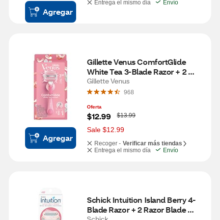
Entrega el mismo día
Envío
Agregar
Gillette Venus ComfortGlide 
White Tea 3-Blade Razor + 2 
Razor Blade Refills
Gillette Venus
968
Oferta
W
$12.99
$13.99
a
s
Sale $12.99
Agregar
Recoger -
Verificar más tiendas
Entrega el mismo día
Envío
Schick Intuition Island Berry 4-
Blade Razor + 2 Razor Blade 
Refills
Schick