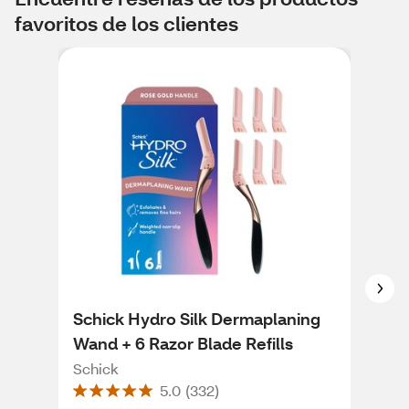
favoritos de los clientes
Schick Hydro Silk Dermaplaning
CVS
Wand + 6 Razor Blade Refills
Dis
Schick
CVS
5.0
(
332
)