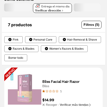
Entrega el mismo día
Verificar dirección
7 productos
Filtros (5)
Pink
Personal Care
Hair Removal & Shave
Razors & Blades
Women's Razors & Blades
Borrar todo
NUEVO
Bliss Facial Hair Razor 
Bliss
5
$14.99
Recoger -
Verificar más tiendas