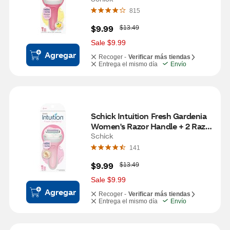
815
W
$9.99
$13.49
a
s
Sale $9.99
Agregar
Recoger -
Verificar más tiendas
Entrega el mismo día
Envío
Schick Intuition Fresh Gardenia 
Women's Razor Handle + 2 Razor 
Blade Refills
Schick
141
W
$9.99
$13.49
a
s
Sale $9.99
Agregar
Recoger -
Verificar más tiendas
Entrega el mismo día
Envío