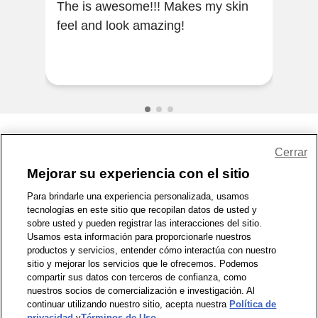
The is awesome!!! Makes my skin
The
feel and look amazing!
wear
Share Feedback
Cerrar
Mejorar su experiencia con el sitio
1-800-679-9691
|
Contáctenos
|
Términos de Uso
|
Accesibilidad
|
Para brindarle una experiencia personalizada, usamos
tecnologías en este sitio que recopilan datos de usted y
Política de Privacidad
|
WA Privacy Policy
|
Mapa del sitio
|
sobre usted y pueden registrar las interacciones del sitio.
Zona de Bienestar
|
© 1999 - 2026 CVS.com
Usamos esta información para proporcionarle nuestros
productos y servicios, entender cómo interactúa con nuestro
sitio y mejorar los servicios que le ofrecemos. Podemos
compartir sus datos con terceros de confianza, como
nuestros socios de comercialización e investigación. Al
continuar utilizando nuestro sitio, acepta nuestra
Política de
privacidad
y
Términos de Uso
.