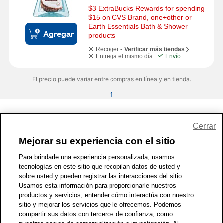
$3 ExtraBucks Rewards for spending 
$15 on CVS Brand, one+other or 
Earth Essentials Bath & Shower 
Agregar
products
Recoger -
Verificar más tiendas
Entrega el mismo día
Envío
El precio puede variar entre compras en línea y en tienda.
1
Share Feedback
Cerrar
Mejorar su experiencia con el sitio
1-800-679-9691
|
Contáctenos
|
Términos de Uso
|
Accesibilidad
|
Para brindarle una experiencia personalizada, usamos
tecnologías en este sitio que recopilan datos de usted y
Política de Privacidad
|
WA Privacy Policy
|
Mapa del sitio
|
sobre usted y pueden registrar las interacciones del sitio.
Zona de Bienestar
|
© 1999 - 2026 CVS.com
Usamos esta información para proporcionarle nuestros
productos y servicios, entender cómo interactúa con nuestro
sitio y mejorar los servicios que le ofrecemos. Podemos
compartir sus datos con terceros de confianza, como