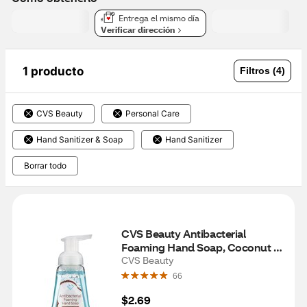
Entrega el mismo día
Verificar dirección
1 producto
Filtros (4)
CVS Beauty
Personal Care
Hand Sanitizer & Soap
Hand Sanitizer
Borrar todo
CVS Beauty Antibacterial 
Foaming Hand Soap, Coconut 
Water, 7.5 OZ
CVS Beauty
66
$2.69