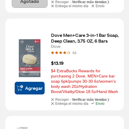
Agotado
Recoger -
Verificar más tiendas
Entrega el mismo día
Envío
Dove Men+Care 3-in-1 Bar Soap, 
Deep Clean, 3.75 OZ, 6 Bars
Dove
84
$13.19
$4 ExtraBucks Rewards for 
purchasing 2 Dove, MEN+Care bar 
soap 6pk/pumps 30-30.6z/women's 
body wash 20z/Hydration 
Agregar
Boost/Vitality/Glow 18.5z/Hand Wash
Recoger -
Verificar más tiendas
Entrega el mismo día
Envío