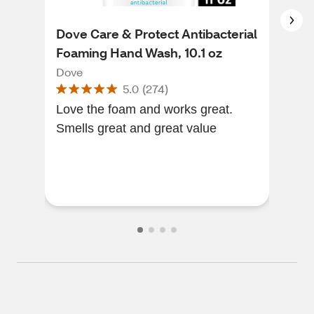
Dove Care & Protect Antibacterial
Dov
Foaming Hand Wash, 10.1 oz
Han
Milk
Dove
Dov
5.0
(
274
)
Love the foam and works great.
Exc
Smells great and great value
Lea
smo
han