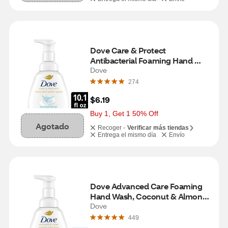
Dove Care & Protect 
Antibacterial Foaming Hand 
Wash, 10.1 oz
Dove
274
$6.19
Buy 1, Get 1 50% Off
Agotado
Recoger -
Verificar más tiendas
Entrega el mismo día
Envío
Dove Advanced Care Foaming 
Hand Wash, Coconut & Almond 
Milk, 10.1 oz
Dove
449