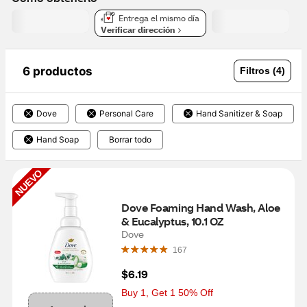
Entrega el mismo día
Verificar dirección
6 productos
Filtros (4)
Dove
Personal Care
Hand Sanitizer & Soap
Hand Soap
Borrar todo
NUEVO
Dove Foaming Hand Wash, Aloe 
& Eucalyptus, 10.1 OZ
Dove
167
$6.19
Buy 1, Get 1 50% Off