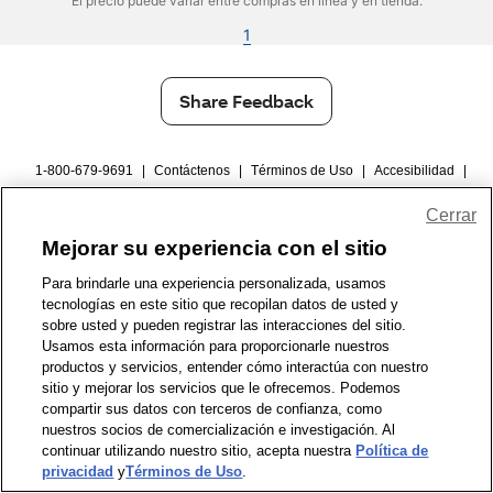
El precio puede variar entre compras en línea y en tienda.
1
Share Feedback
1-800-679-9691
|
Contáctenos
|
Términos de Uso
|
Accesibilidad
|
Política de Privacidad
|
WA Privacy Policy
|
Mapa del sitio
|
Cerrar
Zona de Bienestar
|
© 1999 - 2026 CVS.com
Mejorar su experiencia con el sitio
Para brindarle una experiencia personalizada, usamos
tecnologías en este sitio que recopilan datos de usted y
sobre usted y pueden registrar las interacciones del sitio.
Usamos esta información para proporcionarle nuestros
productos y servicios, entender cómo interactúa con nuestro
sitio y mejorar los servicios que le ofrecemos. Podemos
compartir sus datos con terceros de confianza, como
nuestros socios de comercialización e investigación. Al
continuar utilizando nuestro sitio, acepta nuestra
Política de
privacidad
y
Términos de Uso
.