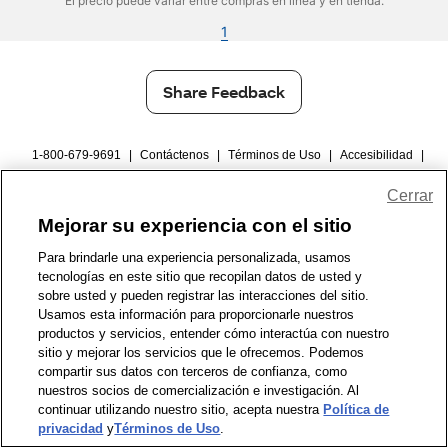
El precio puede variar entre compras en línea y en tienda.
1
Share Feedback
1-800-679-9691
|
Contáctenos
|
Términos de Uso
|
Accesibilidad
|
Política de Privacidad
|
WA Privacy Policy
|
Mapa del sitio
|
Cerrar
Zona de Bienestar
|
© 1999 - 2026 CVS.com
Mejorar su experiencia con el sitio
Para brindarle una experiencia personalizada, usamos
tecnologías en este sitio que recopilan datos de usted y
sobre usted y pueden registrar las interacciones del sitio.
Usamos esta información para proporcionarle nuestros
productos y servicios, entender cómo interactúa con nuestro
sitio y mejorar los servicios que le ofrecemos. Podemos
compartir sus datos con terceros de confianza, como
nuestros socios de comercialización e investigación. Al
continuar utilizando nuestro sitio, acepta nuestra
Política de
privacidad
y
Términos de Uso
.