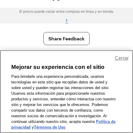
El precio puede variar entre compras en línea y en tienda.
1
Share Feedback
1-800-679-9691
|
Contáctenos
|
Términos de Uso
|
Accesibilidad
|
Cerrar
Política de Privacidad
|
WA Privacy Policy
|
Mapa del sitio
|
Mejorar su experiencia con el sitio
Zona de Bienestar
|
© 1999 - 2026 CVS.com
Para brindarle una experiencia personalizada, usamos
tecnologías en este sitio que recopilan datos de usted y
sobre usted y pueden registrar las interacciones del sitio.
Usamos esta información para proporcionarle nuestros
productos y servicios, entender cómo interactúa con nuestro
sitio y mejorar los servicios que le ofrecemos. Podemos
compartir sus datos con terceros de confianza, como
nuestros socios de comercialización e investigación. Al
continuar utilizando nuestro sitio, acepta nuestra
Política de
privacidad
y
Términos de Uso
.