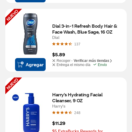
NUEVO
Dial 3-in-1 Refresh Body Hair & 
Face Wash, Blue Sage, 16 OZ
Dial
137
$5.89
Recoger -
Verificar más tiendas
Agregar
Entrega el mismo día
Envío
NUEVO
Harry's Hydrating Facial 
Cleanser, 9 OZ
Harry's
248
$11.29
$5 ExtraBucks Rewards for 