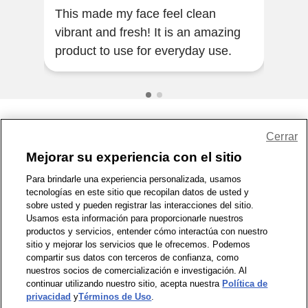
This made my face feel clean
I’ve
vibrant and fresh! It is an amazing
it is fan
product to use for everyday use.
mult
Share Feedback
Cerrar
Mejorar su experiencia con el sitio
1-800-679-9691
|
Contáctenos
|
Términos de Uso
|
Accesibilidad
|
Para brindarle una experiencia personalizada, usamos
tecnologías en este sitio que recopilan datos de usted y
Política de Privacidad
|
WA Privacy Policy
|
Mapa del sitio
|
sobre usted y pueden registrar las interacciones del sitio.
Zona de Bienestar
|
© 1999 - 2026 CVS.com
Usamos esta información para proporcionarle nuestros
productos y servicios, entender cómo interactúa con nuestro
sitio y mejorar los servicios que le ofrecemos. Podemos
compartir sus datos con terceros de confianza, como
nuestros socios de comercialización e investigación. Al
continuar utilizando nuestro sitio, acepta nuestra
Política de
privacidad
y
Términos de Uso
.