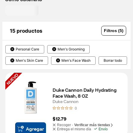
15 productos
Filtros (5)
Personal Care
Men's Grooming
Men's Skin Care
Men's Face Wash
Borrar todo
NUEVO
Duke Cannon Daily Hydrating 
Face Wash, 8 OZ
Duke Cannon
0
$12.79
Recoger -
Verificar más tiendas
Agregar
Entrega el mismo día
Envío