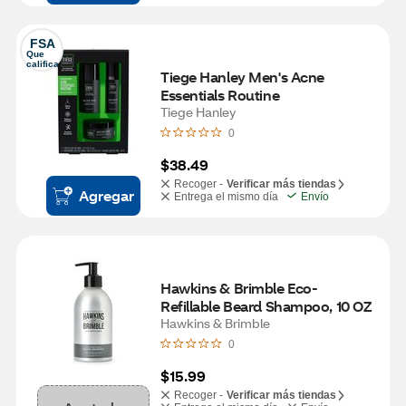
FSA
Que 
califica
Tiege Hanley Men's Acne 
Essentials Routine
Tiege Hanley
0
$38.49
Recoger -
Verificar más tiendas
Agregar
Entrega el mismo día
Envío
Hawkins & Brimble Eco-
Refillable Beard Shampoo, 10 OZ
Hawkins & Brimble
0
$15.99
Recoger -
Verificar más tiendas