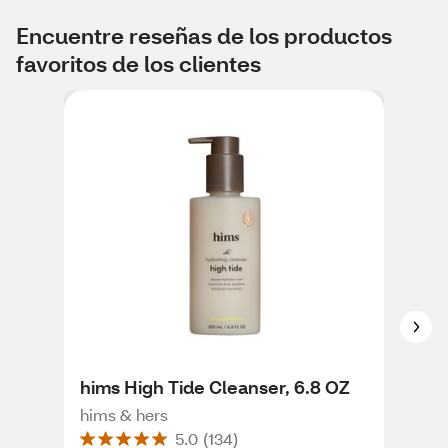
Encuentre reseñas de los productos
favoritos de los clientes
hims High Tide Cleanser, 6.8 OZ
Cre
hims & hers
Cre
5.0
(
134
)