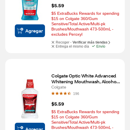
$5.59
$5 ExtraBucks Rewards for spending 
$15 on Colgate 360/Gum 
Sensitive/Total Active/Multi-pk 
Brushes/Mouthwash 473-500mL - 
Agregar
excludes Peroxyl
Recoger -
Verificar más tiendas
Entrega el mismo día
Envío
Colgate Optic White Advanced 
Whitening Mouthwash, Alcohol-
Free, Icy Fresh Mint, 16 OZ
Colgate
196
$5.59
$5 ExtraBucks Rewards for spending 
$15 on Colgate 360/Gum 
Sensitive/Total Active/Multi-pk 
Brushes/Mouthwash 473-500mL - 
Agregar