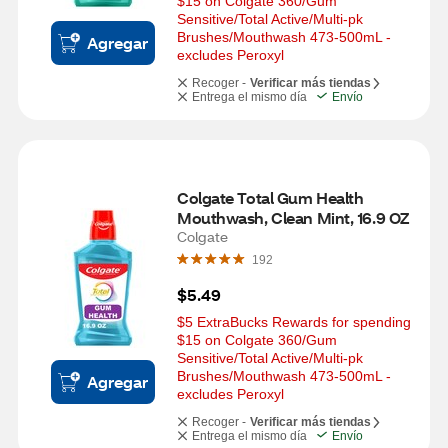
$15 on Colgate 360/Gum 
Sensitive/Total Active/Multi-pk 
Brushes/Mouthwash 473-500mL - 
Agregar
excludes Peroxyl
Recoger -
Verificar más tiendas
Entrega el mismo día
Envío
Colgate Total Gum Health 
Mouthwash, Clean Mint, 16.9 OZ
Colgate
192
$5.49
$5 ExtraBucks Rewards for spending 
$15 on Colgate 360/Gum 
Sensitive/Total Active/Multi-pk 
Brushes/Mouthwash 473-500mL - 
Agregar
excludes Peroxyl
Recoger -
Verificar más tiendas
Entrega el mismo día
Envío