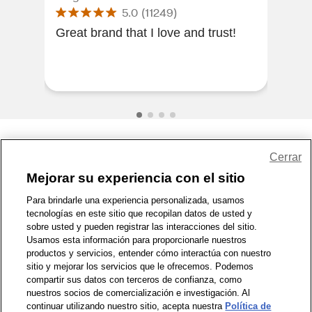
5.0
(
11249
)
Great brand that I love and trust!
it w
like 
Share Feedback
Cerrar
Mejorar su experiencia con el sitio
1-800-679-9691
|
Contáctenos
|
Términos de Uso
|
Accesibilidad
|
Para brindarle una experiencia personalizada, usamos
tecnologías en este sitio que recopilan datos de usted y
Política de Privacidad
|
WA Privacy Policy
|
Mapa del sitio
|
sobre usted y pueden registrar las interacciones del sitio.
Zona de Bienestar
|
© 1999 - 2026 CVS.com
Usamos esta información para proporcionarle nuestros
productos y servicios, entender cómo interactúa con nuestro
sitio y mejorar los servicios que le ofrecemos. Podemos
compartir sus datos con terceros de confianza, como
nuestros socios de comercialización e investigación. Al
continuar utilizando nuestro sitio, acepta nuestra
Política de