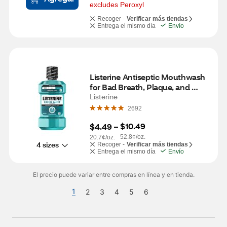
excludes Peroxyl
Recoger -
Verificar más tiendas
Entrega el mismo día
Envío
Listerine Antiseptic Mouthwash 
for Bad Breath, Plaque, and 
Gingivitis, Cool Mint, 8.4 OZ
Listerine
2692
$10.49
$4.49
 – 
52.8¢/oz.
20.7¢/oz.
4 sizes
Recoger -
Verificar más tiendas
Entrega el mismo día
Envío
El precio puede variar entre compras en línea y en tienda.
1
2
3
4
5
6