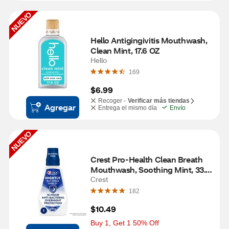
NUEVO
Hello Antigingivitis Mouthwash, 
Clean Mint, 17.6 OZ
Hello
169
$6.99
Recoger -
Verificar más tiendas
Agregar
Entrega el mismo día
Envío
NUEVO
Crest Pro-Health Clean Breath 
Mouthwash, Soothing Mint, 33.8 
OZ
Crest
182
$10.49
Buy 1, Get 1 50% Off