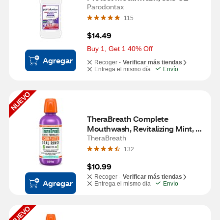
Parodontax
115
$14.49
Buy 1, Get 1 40% Off
Agregar
Recoger -
Verificar más tiendas
Entrega el mismo día
Envío
NUEVO
TheraBreath Complete 
Mouthwash, Revitalizing Mint, 16 
OZ
TheraBreath
132
$10.99
Recoger -
Verificar más tiendas
Agregar
Entrega el mismo día
Envío
NUEVO