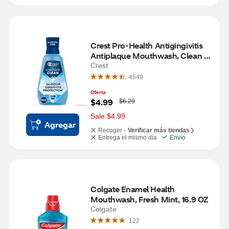
Crest Pro-Health Antigingivitis 
Antiplaque Mouthwash, Clean 
Mint Multi-Protection, 33.8 OZ
Crest
4549
Oferta
W
$4.99
$6.29
a
s
Sale $4.99
Agregar
Recoger -
Verificar más tiendas
Entrega el mismo día
Envío
Colgate Enamel Health 
Mouthwash, Fresh Mint, 16.9 OZ
Colgate
122