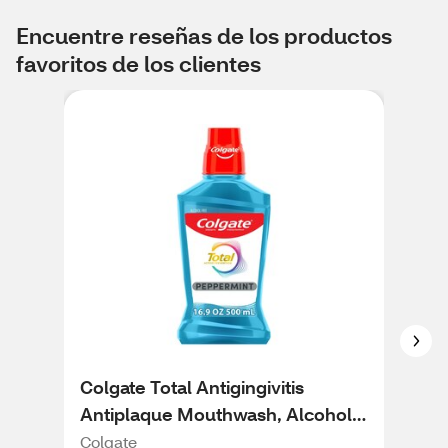
Encuentre reseñas de los productos
favoritos de los clientes
Colgate Total Antigingivitis
Col
Antiplaque Mouthwash, Alcohol-
Shi
Free, Peppermint, 16.9 OZ
16.
Colgate
Col