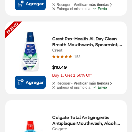
Agregar
Recoger -
Verificar más tiendas
Entrega el mismo día
Envío
NUEVO
Crest Pro-Health All Day Clean 
Breath Mouthwash, Spearmint, 
33.8 OZ
Crest
153
$10.49
Buy 1, Get 1 50% Off
Agregar
Recoger -
Verificar más tiendas
Entrega el mismo día
Envío
Colgate Total Antigingivitis 
Antiplaque Mouthwash, Alcohol-
Free, Peppermint, 16.9 OZ
Colgate