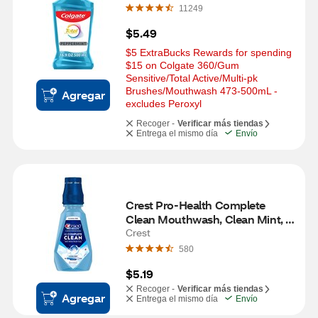
11249
$5.49
$5 ExtraBucks Rewards for spending 
$15 on Colgate 360/Gum 
Sensitive/Total Active/Multi-pk 
Brushes/Mouthwash 473-500mL - 
Agregar
excludes Peroxyl
Recoger -
Verificar más tiendas
Entrega el mismo día
Envío
Crest Pro-Health Complete 
Clean Mouthwash, Clean Mint, 
16.9 OZ
Crest
580
$5.19
Recoger -
Verificar más tiendas
Agregar
Entrega el mismo día
Envío