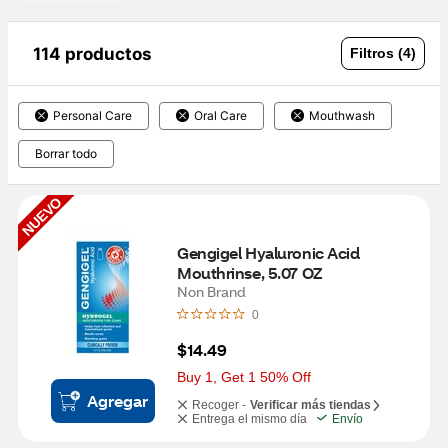
114 productos
Filtros (4)
Personal Care
Oral Care
Mouthwash
Borrar todo
NUEVO
Gengigel Hyaluronic Acid 
Mouthrinse, 5.07 OZ
Non Brand
0
$14.49
Buy 1, Get 1 50% Off
Agregar
Recoger -
Verificar más tiendas
Entrega el mismo día
Envío