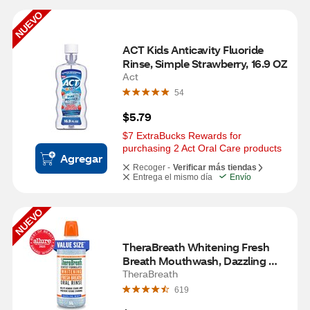
NUEVO
ACT Kids Anticavity Fluoride 
Rinse, Simple Strawberry, 16.9 OZ
Act
54
$5.79
$7 ExtraBucks Rewards for 
purchasing 2 Act Oral Care products
Agregar
Recoger -
Verificar más tiendas
Entrega el mismo día
Envío
NUEVO
TheraBreath Whitening Fresh 
Breath Mouthwash, Dazzling 
Mint, 33.8 OZ
TheraBreath
619