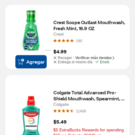
Crest Scope Outlast Mouthwash, 
Fresh Mint, 16.9 OZ
Crest
190
$4.99
Recoger -
Verificar más tiendas
Agregar
Entrega el mismo día
Envío
Colgate Total Advanced Pro-
Shield Mouthwash, Spearmint, 
16.9 OZ
Colgate
11406
$5.49
$5 ExtraBucks Rewards for spending 