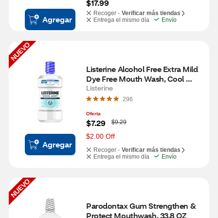
$17.99
Recoger -
Verificar más tiendas
Agregar
Entrega el mismo día
Envío
NUEVO
Listerine Alcohol Free Extra Mild 
Dye Free Mouth Wash, Cool 
Mint, 33.8 OZ
Listerine
296
Oferta
W
$7.29
$9.29
a
s
$2.00 Off
Agregar
Recoger -
Verificar más tiendas
Entrega el mismo día
Envío
NUEVO
Parodontax Gum Strengthen & 
Protect Mouthwash, 33.8 OZ