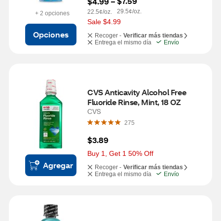
$7.59
$4.99
 – 
29.5¢/oz.
22.5¢/oz.
+ 2 opciones
Sale $4.99
Opciones
Recoger -
Verificar más tiendas
Entrega el mismo día
Envío
CVS Anticavity Alcohol Free 
Fluoride Rinse, Mint, 18 OZ
CVS
275
$3.89
Buy 1, Get 1 50% Off
Agregar
Recoger -
Verificar más tiendas
Entrega el mismo día
Envío