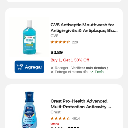
CVS Antiseptic Mouthwash for 
Antigingivitis & Antiplaque, Blue 
Mint, 16.9 OZ
CVS
229
$3.89
Buy 1, Get 1 50% Off
Agregar
Recoger -
Verificar más tiendas
Entrega el mismo día
Envío
Crest Pro-Health Advanced 
Multi-Protection Anticavity 
Fluoride Mouthwash, Alcohol-
Crest
Free, 16.9 OZ
4614
Oferta