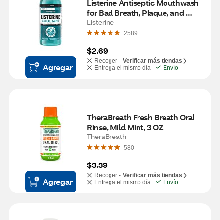
Listerine Antiseptic Mouthwash 
for Bad Breath, Plaque, and 
Gingivitis, Cool Mint, 3.2 OZ
Listerine
2589
$2.69
Recoger -
Verificar más tiendas
Agregar
Entrega el mismo día
Envío
TheraBreath Fresh Breath Oral 
Rinse, Mild Mint, 3 OZ
TheraBreath
580
$3.39
Recoger -
Verificar más tiendas
Agregar
Entrega el mismo día
Envío