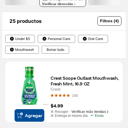
Verificar dirección
25 productos
Filtros (4)
Under $5
Personal Care
Oral Care
Mouthwash
Borrar todo
Crest Scope Outlast Mouthwash, 
Fresh Mint, 16.9 OZ
Crest
190
$4.99
Recoger -
Verificar más tiendas
Agregar
Entrega el mismo día
Envío