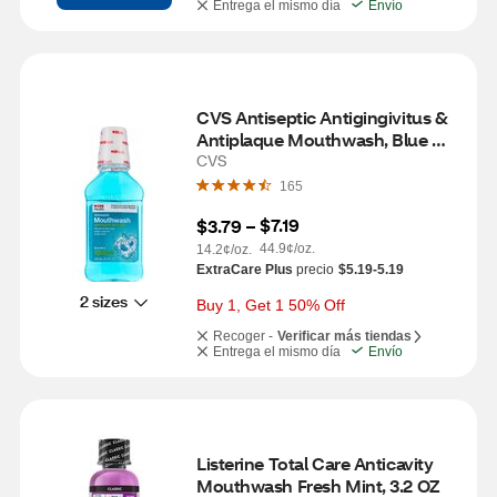
Entrega el mismo día
Envío
CVS Antiseptic Antigingivitus & 
Antiplaque Mouthwash, Blue 
Mint, 8.5 OZ
CVS
165
$7.19
$3.79
 – 
44.9¢/oz.
14.2¢/oz.
ExtraCare Plus
precio
$5.19-5.19
2 sizes
Buy 1, Get 1 50% Off
Recoger -
Verificar más tiendas
Entrega el mismo día
Envío
Listerine Total Care Anticavity 
Mouthwash Fresh Mint, 3.2 OZ