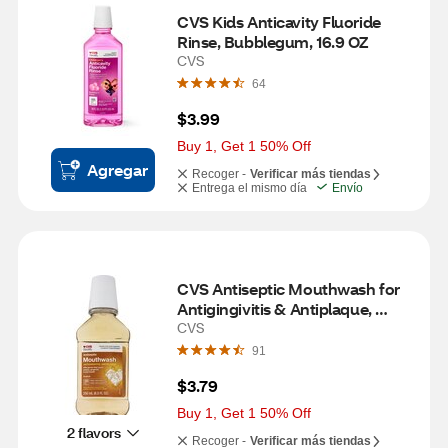
CVS Kids Anticavity Fluoride 
Rinse, Bubblegum, 16.9 OZ
CVS
64
$3.99
Buy 1, Get 1 50% Off
Agregar
Recoger -
Verificar más tiendas
Entrega el mismo día
Envío
CVS Antiseptic Mouthwash for 
Antigingivitis & Antiplaque, 
Original, 8.5 OZ
CVS
91
$3.79
Buy 1, Get 1 50% Off
2 flavors
Recoger -
Verificar más tiendas