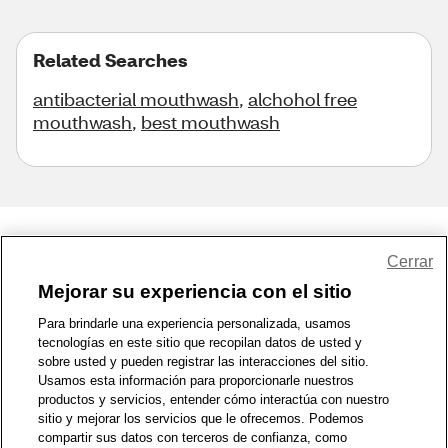
Related Searches
antibacterial mouthwash
,
alchohol free
mouthwash
,
best mouthwash
Share Feedback
Cerrar
Mejorar su experiencia con el sitio
1-800-679-9691
|
Contáctenos
|
Términos de Uso
|
Accesibilidad
|
Para brindarle una experiencia personalizada, usamos
tecnologías en este sitio que recopilan datos de usted y
Política de Privacidad
|
WA Privacy Policy
|
Mapa del sitio
|
sobre usted y pueden registrar las interacciones del sitio.
Zona de Bienestar
|
© 1999 - 2026 CVS.com
Usamos esta información para proporcionarle nuestros
productos y servicios, entender cómo interactúa con nuestro
sitio y mejorar los servicios que le ofrecemos. Podemos
compartir sus datos con terceros de confianza, como