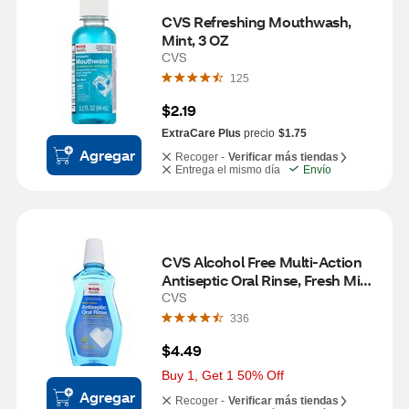
CVS Refreshing Mouthwash, 
Mint, 3 OZ
CVS
125
$2.19
ExtraCare Plus
precio
$1.75
Agregar
Recoger -
Verificar más tiendas
Entrega el mismo día
Envío
CVS Alcohol Free Multi-Action 
Antiseptic Oral Rinse, Fresh Mint, 
1 L
CVS
336
$4.49
Buy 1, Get 1 50% Off
Agregar
Recoger -
Verificar más tiendas