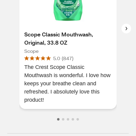
Scope Classic Mouthwash,
Cre
Original, 33.8 OZ
Ant
Min
Scope
Cres
5.0
(
847
)
The Crest Scope Classic
my f
Mouthwash is wonderful. I love how
now 
keeps your breathe clean and
fre
refreshed. I absolutely love this
product!