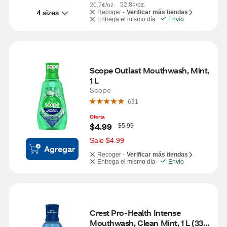
52.8¢/oz.
20.7¢/oz.
4 sizes
Recoger -
Verificar más tiendas
Entrega el mismo día
Envío
Scope Outlast Mouthwash, Mint, 
1 L
Scope
631
Oferta
W
$4.99
$5.99
a
s
Sale $4.99
Agregar
Recoger -
Verificar más tiendas
Entrega el mismo día
Envío
Crest Pro-Health Intense 
Mouthwash, Clean Mint, 1 L (33.8 