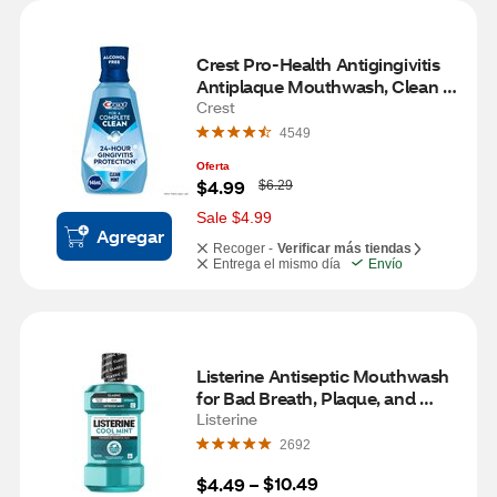
Crest Pro-Health Antigingivitis 
Antiplaque Mouthwash, Clean 
Mint Multi-Protection, 33.8 OZ
Crest
4549
Oferta
W
$4.99
$6.29
a
s
Sale $4.99
Agregar
Recoger -
Verificar más tiendas
Entrega el mismo día
Envío
Listerine Antiseptic Mouthwash 
for Bad Breath, Plaque, and 
Gingivitis, Cool Mint, 8.4 OZ
Listerine
2692
$10.49
$4.49
 – 