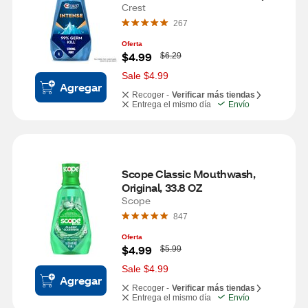
fl oz)
Crest
267
Oferta
W
$4.99
$6.29
a
s
Sale $4.99
Agregar
Recoger -
Verificar más tiendas
Entrega el mismo día
Envío
Scope Classic Mouthwash, 
Original, 33.8 OZ
Scope
847
Oferta
W
$4.99
$5.99
a
s
Sale $4.99
Agregar
Recoger -
Verificar más tiendas
Entrega el mismo día
Envío