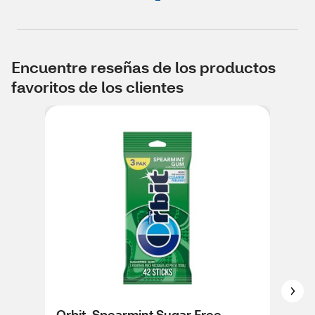
Encuentre reseñas de los productos
favoritos de los clientes
Orbit, Spearmint Sugar Free
Ext