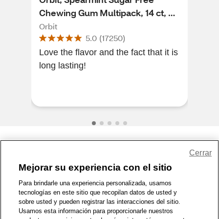
Chewing Gum Multipack, 14 ct, 3
Che
Pack
Orbit
Extr
5.0
(
17250
)
Love the flavor and the fact that it is
Doe
long lasting!
to. 
and 
Share Feedback
Cerrar
Mejorar su experiencia con el sitio
1-800-679-9691
|
Contáctenos
|
Términos de Uso
|
Accesibilidad
|
Para brindarle una experiencia personalizada, usamos
tecnologías en este sitio que recopilan datos de usted y
Política de Privacidad
|
WA Privacy Policy
|
Mapa del sitio
|
sobre usted y pueden registrar las interacciones del sitio.
Zona de Bienestar
|
© 1999 - 2026 CVS.com
Usamos esta información para proporcionarle nuestros