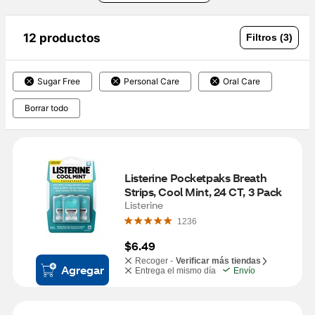
12 productos
Filtros (3)
Sugar Free
Personal Care
Oral Care
Borrar todo
Listerine Pocketpaks Breath 
Strips, Cool Mint, 24 CT, 3 Pack
Listerine
1236
$6.49
Recoger -
Verificar más tiendas
Agregar
Entrega el mismo día
Envío