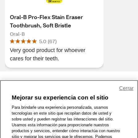
Oral-B Pro-Flex Stain Eraser
Toothbrush, Soft Bristle
Oral-B
5.0
(
67
)
Very good product for whoever
cares for their teeth.
Share Feedback
Cerrar
Mejorar su experiencia con el sitio
1-800-679-9691
|
Contáctenos
|
Términos de Uso
|
Accesibilidad
|
Para brindarle una experiencia personalizada, usamos
tecnologías en este sitio que recopilan datos de usted y
Política de Privacidad
|
WA Privacy Policy
|
Mapa del sitio
|
sobre usted y pueden registrar las interacciones del sitio.
Zona de Bienestar
|
© 1999 - 2026 CVS.com
Usamos esta información para proporcionarle nuestros
productos y servicios, entender cómo interactúa con nuestro
sitio y mejorar los servicios que le ofrecemos. Podemos