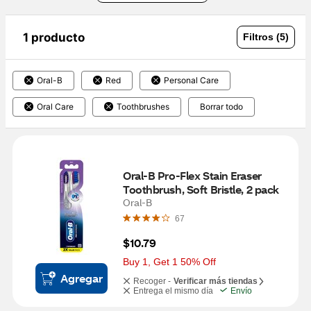
1 producto
Filtros (5)
Oral-B
Red
Personal Care
Oral Care
Toothbrushes
Borrar todo
Oral-B Pro-Flex Stain Eraser 
Toothbrush, Soft Bristle, 2 pack
Oral-B
67
$10.79
Buy 1, Get 1 50% Off
Agregar
Recoger -
Verificar más tiendas
Entrega el mismo día
Envío