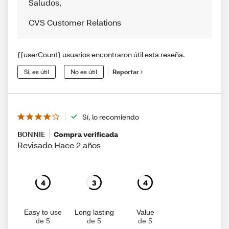
Saludos
,
CVS Customer Relations
{{userCount} usuarios encontraron útil esta reseña.
Sí, es útil
No es útil
Reportar
Sí, lo recomiendo
BONNIE
Compra verificada
Revisado Hace 2 años
4
3
4
Easy to use
Long lasting
Value
de 5
de 5
de 5