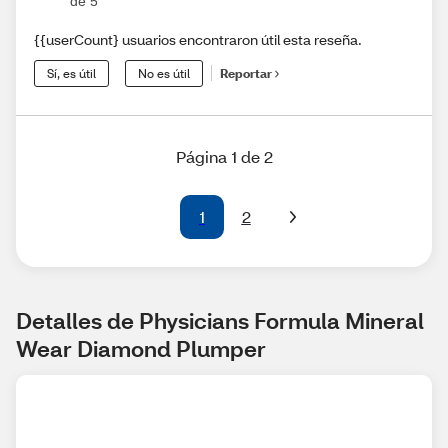
de 5
{{userCount} usuarios encontraron útil esta reseña.
Sí, es útil
No es útil
Reportar
Página 1 de 2
1
2
Detalles de Physicians Formula Mineral 
Wear Diamond Plumper