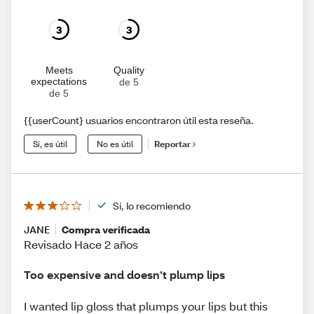
3
3
Meets
Quality
expectations
de 5
de 5
{{userCount} usuarios encontraron útil esta reseña.
Sí, es útil
No es útil
Reportar
Sí, lo recomiendo
JANE
Compra verificada
Revisado Hace 2 años
Too expensive and doesn’t plump lips
I wanted lip gloss that plumps your lips but this