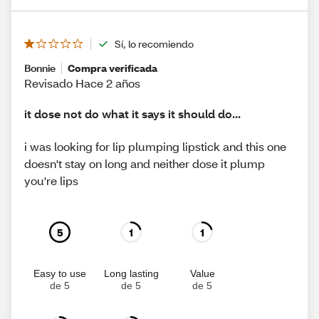
Sí, lo recomiendo
Bonnie
Compra verificada
Revisado Hace 2 años
it dose not do what it says it should do...
i was looking for lip plumping lipstick and this one
doesn't stay on long and neither dose it plump
you're lips
5
1
1
Easy to use
Long lasting
Value
de 5
de 5
de 5