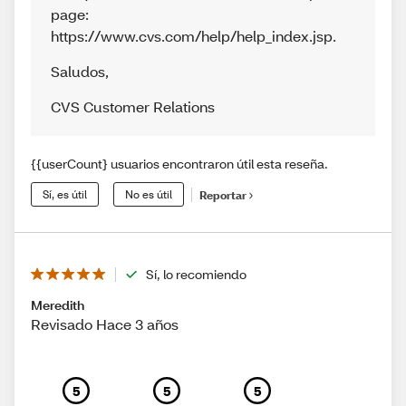
page:
https://www.cvs.com/help/help_index.jsp.
Saludos
,
CVS Customer Relations
{{userCount} usuarios encontraron útil esta reseña.
Sí, es útil
No es útil
Reportar
Sí, lo recomiendo
Meredith
Revisado Hace 3 años
5
5
5