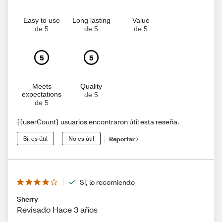
Easy to use
Long lasting
Value
de 5
de 5
de 5
5
5
Meets
Quality
expectations
de 5
de 5
{{userCount} usuarios encontraron útil esta reseña.
Sí, es útil
No es útil
Reportar
Sí, lo recomiendo
Sherry
Revisado Hace 3 años