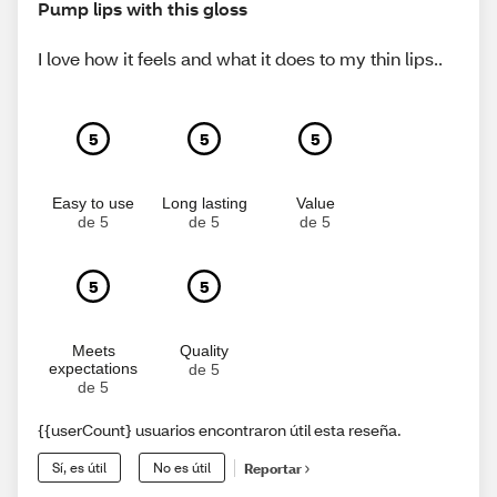
Pump lips with this gloss
I love how it feels and what it does to my thin lips..
5
5
5
Easy to use
Long lasting
Value
de 5
de 5
de 5
5
5
Meets
Quality
expectations
de 5
de 5
{{userCount} usuarios encontraron útil esta reseña.
Sí, es útil
No es útil
Reportar