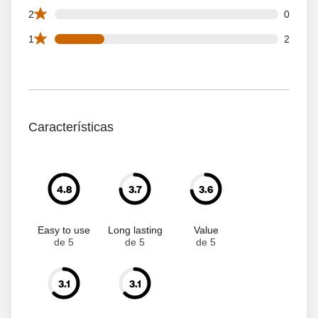
0 2 star reviews out of 9 reviews
2
0
2 1 star reviews out of 9 reviews
1
2
Características
4.8
3.7
3.6
Easy to use
Long lasting
Value
de 5
de 5
de 5
3.1
3.1