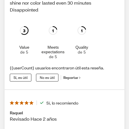
shine nor color lasted even 30 minutes
Disappointed
3
1
1
Value
Meets
Quality
expectations
de 5
de 5
de 5
{{userCount} usuarios encontraron útil esta reseña.
Sí, es útil
No es útil
Reportar
Sí, lo recomiendo
Raquel
Revisado Hace 2 años