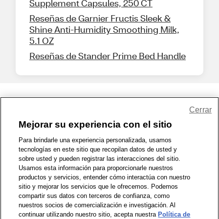
Supplement Capsules, 250 CT
Reseñas de Garnier Fructis Sleek &
Shine Anti-Humidity Smoothing Milk,
5.1 OZ
Reseñas de Stander Prime Bed Handle
Share Feedback
Cerrar
Mejorar su experiencia con el sitio
1-800-679-9691
|
Contáctenos
|
Términos de Uso
|
Accesibilidad
|
Para brindarle una experiencia personalizada, usamos
tecnologías en este sitio que recopilan datos de usted y
Política de Privacidad
|
WA Privacy Policy
|
Mapa del sitio
|
sobre usted y pueden registrar las interacciones del sitio.
Zona de Bienestar
|
© 1999 - 2026 CVS.com
Usamos esta información para proporcionarle nuestros
productos y servicios, entender cómo interactúa con nuestro
sitio y mejorar los servicios que le ofrecemos. Podemos
compartir sus datos con terceros de confianza, como
nuestros socios de comercialización e investigación. Al
continuar utilizando nuestro sitio, acepta nuestra
Política de