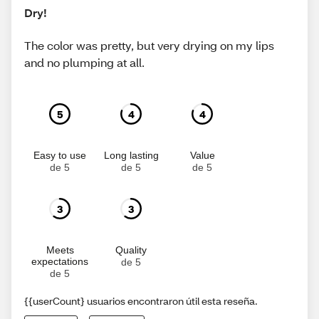
Dry!
The color was pretty, but very drying on my lips
and no plumping at all.
5
4
4
Easy to use
Long lasting
Value
de 5
de 5
de 5
3
3
Meets
Quality
expectations
de 5
de 5
{{userCount} usuarios encontraron útil esta reseña.