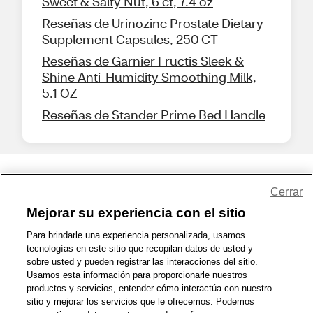
Sweet & Salty Nut, 6 ct, 7.4 oz
Reseñas de Urinozinc Prostate Dietary
Supplement Capsules, 250 CT
Reseñas de Garnier Fructis Sleek &
Shine Anti-Humidity Smoothing Milk,
5.1 OZ
Reseñas de Stander Prime Bed Handle
Share Feedback
Cerrar
Mejorar su experiencia con el sitio
1-800-679-9691
|
Contáctenos
|
Términos de Uso
|
Accesibilidad
|
Para brindarle una experiencia personalizada, usamos
tecnologías en este sitio que recopilan datos de usted y
Política de Privacidad
|
WA Privacy Policy
|
Mapa del sitio
|
sobre usted y pueden registrar las interacciones del sitio.
Zona de Bienestar
|
© 1999 - 2026 CVS.com
Usamos esta información para proporcionarle nuestros
productos y servicios, entender cómo interactúa con nuestro
sitio y mejorar los servicios que le ofrecemos. Podemos