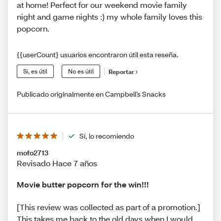
at home! Perfect for our weekend movie family
night and game nights :) my whole family loves this
popcorn.
{{userCount} usuarios encontraron útil esta reseña.
Sí, es útil
No es útil
Reportar
Publicado originalmente en Campbell’s Snacks
Sí, lo recomiendo
mofo2713
Revisado Hace 7 años
Movie butter popcorn for the win!!!
[This review was collected as part of a promotion.]
This takes me back to the old days when I would