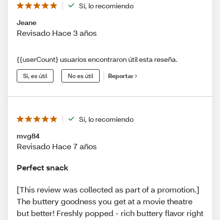
Sí, lo recomiendo
Jeane
Revisado Hace 3 años
{{userCount} usuarios encontraron útil esta reseña.
Sí, es útil
No es útil
Reportar
Sí, lo recomiendo
mvg84
Revisado Hace 7 años
Perfect snack
[This review was collected as part of a promotion.]
The buttery goodness you get at a movie theatre
but better! Freshly popped - rich buttery flavor right