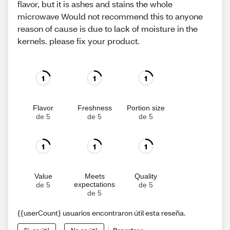
flavor, but it is ashes and stains the whole
microwave Would not recommend this to anyone
reason of cause is due to lack of moisture in the
kernels. please fix your product.
1
1
1
Flavor
Freshness
Portion size
de 5
de 5
de 5
1
1
1
Value
Meets
Quality
expectations
de 5
de 5
de 5
{{userCount} usuarios encontraron útil esta reseña.