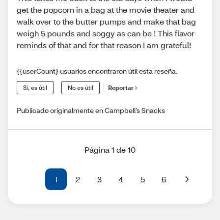
get the popcorn in a bag at the movie theater and
walk over to the butter pumps and make that bag
weigh 5 pounds and soggy as can be ! This flavor
reminds of that and for that reason I am grateful!
{{userCount} usuarios encontraron útil esta reseña.
Sí, es útil
No es útil
Reportar
Publicado originalmente en Campbell’s Snacks
Página 1 de 10
1
2
3
4
5
6