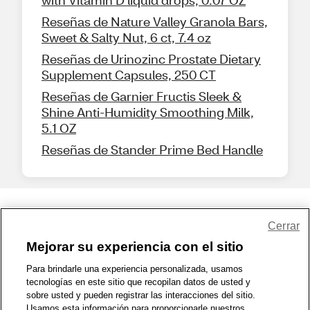
Reseñas de Nature Valley Granola Bars,
Sweet & Salty Nut, 6 ct, 7.4 oz
Reseñas de Urinozinc Prostate Dietary
Supplement Capsules, 250 CT
Reseñas de Garnier Fructis Sleek &
Shine Anti-Humidity Smoothing Milk,
5.1 OZ
Reseñas de Stander Prime Bed Handle
Share Feedback
Cerrar
Mejorar su experiencia con el sitio
1-800-679-9691
|
Contáctenos
|
Términos de Uso
|
Accesibilidad
|
Para brindarle una experiencia personalizada, usamos
tecnologías en este sitio que recopilan datos de usted y
Política de Privacidad
|
WA Privacy Policy
|
Mapa del sitio
|
sobre usted y pueden registrar las interacciones del sitio.
Zona de Bienestar
|
© 1999 - 2026 CVS.com
Usamos esta información para proporcionarle nuestros