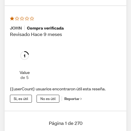
JOHN
Compra verificada
Revisado Hace 9 meses
1
Value
de 5
{{userCount} usuarios encontraron útil esta reseña.
Sí, es útil
No es útil
Reportar
Página 1 de 270