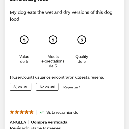
My dog eats the wet and dry versions of this dog
food
5
5
5
Value
Meets
Quality
expectations
de 5
de 5
de 5
{{userCount} usuarios encontraron útil esta reseña.
Sí, es útil
No es útil
Reportar
Sí, lo recomiendo
ANGELA
Compra verificada
Revisado Hace 8 meses