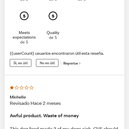
5
5
Meets
Quality
expectations
de 5
de 5
{{userCount} usuarios encontraron útil esta reseña.
Sí, es útil
No es útil
Reportar
Michelle
Revisado Hace 2 meses
Awful product. Waste of money
This dog food made 3 of my dogs sick. CVS should