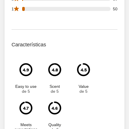
50 1 star reviews out of 1618 reviews
1
50
Características
4.9
4.8
4.5
Easy to use
Scent
Value
de 5
de 5
de 5
4.7
4.6
Meets
Quality