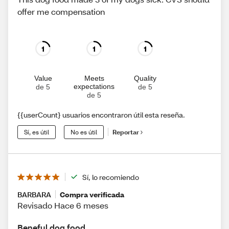
offer me compensation
1
1
1
Value
Meets
Quality
expectations
de 5
de 5
de 5
{{userCount} usuarios encontraron útil esta reseña.
Sí, es útil
No es útil
Reportar
Sí, lo recomiendo
BARBARA
Compra verificada
Revisado Hace 6 meses
Beneful dog food