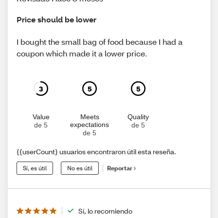
Price should be lower
I bought the small bag of food because I had a
coupon which made it a lower price.
3
5
5
Value
Meets
Quality
expectations
de 5
de 5
de 5
{{userCount} usuarios encontraron útil esta reseña.
Sí, es útil
No es útil
Reportar
Sí, lo recomiendo