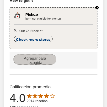
How to get it
Pickup
Item not eligible for pickup
Out Of Stock at
Check more stores
Agregar para
recogida
Calificación promedio
4.0
Average rating is 4.0 out of 5 stars with 2014 reseñas
2014 reseñas