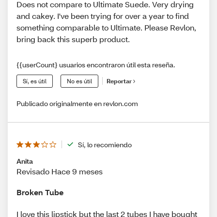
Does not compare to Ultimate Suede. Very drying
and cakey. I've been trying for over a year to find
something comparable to Ultimate. Please Revlon,
bring back this superb product.
{{userCount} usuarios encontraron útil esta reseña.
Sí, es útil
No es útil
Reportar
Publicado originalmente en revlon.com
Sí, lo recomiendo
Anita
Revisado Hace 9 meses
Broken Tube
I love this lipstick but the last 2 tubes I have bought