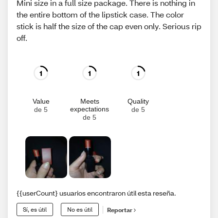
Mini size in a full size package. There is nothing in
the entire bottom of the lipstick case. The color
stick is half the size of the cap even only. Serious rip
off.
1
1
1
Value
Meets
Quality
expectations
de 5
de 5
de 5
{{userCount} usuarios encontraron útil esta reseña.
Sí, es útil
No es útil
Reportar