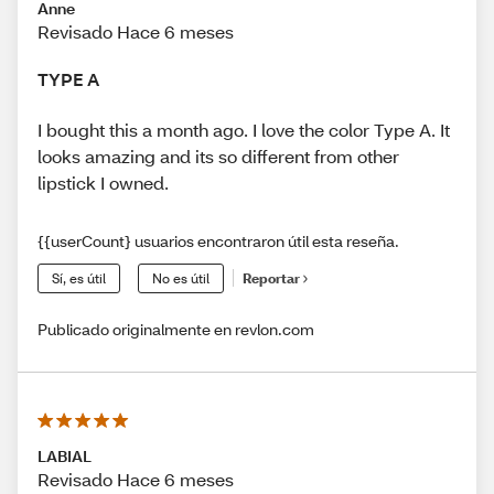
Anne
Revisado Hace 6 meses
TYPE A
I bought this a month ago. I love the color Type A. It
looks amazing and its so different from other
lipstick I owned.
{{userCount} usuarios encontraron útil esta reseña.
Sí, es útil
No es útil
Reportar
Publicado originalmente en revlon.com
LABIAL
Revisado Hace 6 meses