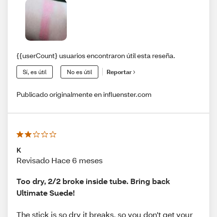
{{userCount} usuarios encontraron útil esta reseña.
Sí, es útil
No es útil
Reportar
Publicado originalmente en influenster.com
K
Revisado Hace 6 meses
Too dry, 2/2 broke inside tube. Bring back
Ultimate Suede!
The stick is so dry it breaks, so you don't get your