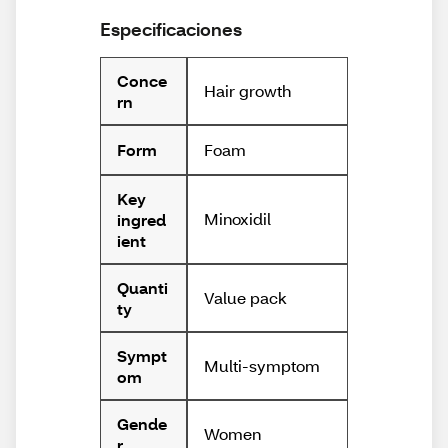
Especificaciones
Conce
Hair growth
rn
Foam
Form
Key
Minoxidil
ingred
ient
Quanti
Value pack
ty
Sympt
Multi-symptom
om
Gende
Women
r