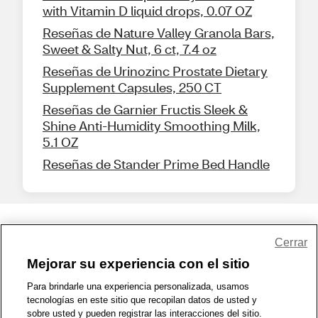
with Vitamin D liquid drops, 0.07 OZ
Reseñas de Nature Valley Granola Bars,
Sweet & Salty Nut, 6 ct, 7.4 oz
Reseñas de Urinozinc Prostate Dietary
Supplement Capsules, 250 CT
Reseñas de Garnier Fructis Sleek &
Shine Anti-Humidity Smoothing Milk,
5.1 OZ
Reseñas de Stander Prime Bed Handle
Share Feedback
Cerrar
Mejorar su experiencia con el sitio
1-800-679-9691
|
Contáctenos
|
Términos de Uso
|
Accesibilidad
|
Para brindarle una experiencia personalizada, usamos
tecnologías en este sitio que recopilan datos de usted y
Política de Privacidad
|
WA Privacy Policy
|
Mapa del sitio
|
sobre usted y pueden registrar las interacciones del sitio.