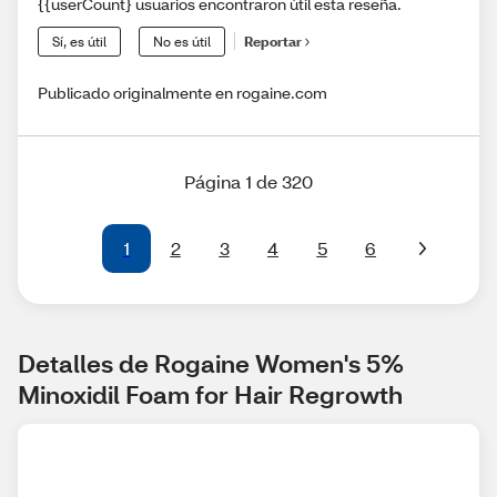
{{userCount} usuarios encontraron útil esta reseña.
Sí, es útil
No es útil
Reportar
Publicado originalmente en rogaine.com
Página 1 de 320
1
2
3
4
5
6
Detalles de Rogaine Women's 5% 
Minoxidil Foam for Hair Regrowth