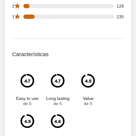
128 2 star reviews out of 1917 reviews
2
128
235 1 star reviews out of 1917 reviews
1
235
Características
4.7
4.7
4.5
Easy to use
Long lasting
Value
de 5
de 5
de 5
4.5
4.6