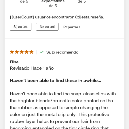
expectations
de 5
de 5
de 5
{{userCount} usuarios encontraron útil esta reseña.
Sí, es útil
No es útil
Reportar
Sí, lo recomiendo
Elise
Revisado Hace 1 año
Haven't been able to find these in awhile...
Haven't been able to find the snap-close clips with
the brighter blonde/brunette color printed on the
the rubber as opposed to simple changing the
color on just the metal clip only. This protective
rubber layer helps to prevent our hair from
becoming entangled on the tiny circle ring that