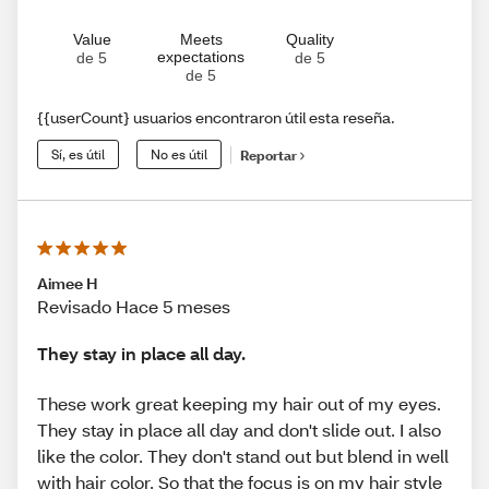
Value
Meets
Quality
expectations
de 5
de 5
de 5
{{userCount} usuarios encontraron útil esta reseña.
Sí, es útil
No es útil
Reportar
Aimee H
Revisado Hace 5 meses
They stay in place all day.
These work great keeping my hair out of my eyes.
They stay in place all day and don't slide out. I also
like the color. They don't stand out but blend in well
with hair color. So that the focus is on my hair style