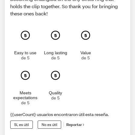
holds the clip together. So thank you for bringing
these ones back!
5
5
5
Easy to use
Long lasting
Value
de 5
de 5
de 5
5
5
Meets
Quality
expectations
de 5
de 5
{{userCount} usuarios encontraron útil esta reseña.
Sí, es útil
No es útil
Reportar