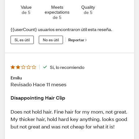
Value
Meets
Quality
expectations
de 5
de 5
de 5
{{userCount} usuarios encontraron útil esta reseña.
Sí, es útil
No es útil
Reportar
Sí, lo recomiendo
Emilu
Revisado Hace 11 meses
Disappointing Hair Clip
Does not hold hair. Fine hair for my mom, not great.
My thicker hair, hold hard key anything. looks good
but not great and was not cheap for what it is!