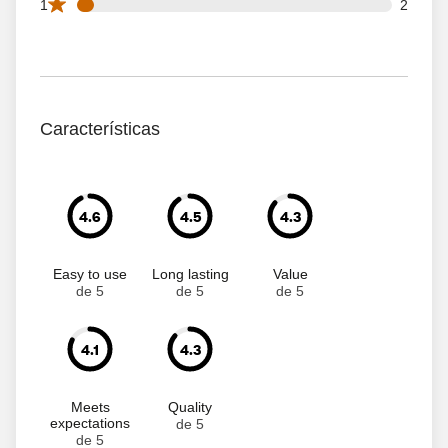
2 1 star reviews out of 36 reviews
1
2
Características
4.6
4.5
4.3
Easy to use
Long lasting
Value
de 5
de 5
de 5
4.1
4.3
Meets
Quality
expectations
de 5
de 5