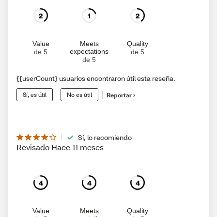
2
1
2
Value
Meets
Quality
expectations
de 5
de 5
de 5
{{userCount} usuarios encontraron útil esta reseña.
Sí, es útil
No es útil
Reportar
Sí, lo recomiendo
Revisado Hace 11 meses
4
4
4
Value
Meets
Quality