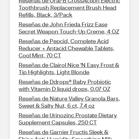
Reseñas de Oral-B CrossAction Electric
Toothbrush Replacement Brush Head
Refills, Black, 3/Pack
Reseñas de John Frieda Frizz Ease
Secret Weapon Touch-Up Creme, 4 OZ
Reseñas de Pepcid, Complete Acid
Reducer + Antacid Chewable Tablets,
Cool Mint, 70 CT
Reseñas de Clairol Nice 'N Easy Frost &
Tip Highlights, Light Blonde
Reseñas de Ddrops® Baby Probiotic
with Vitamin D liquid drops, 0.07 OZ
Reseñas de Nature Valley Granola Bars,
Sweet & Salty Nut, 6 ct, 7.4 oz
Reseñas de Urinozinc Prostate Dietary
Supplement Capsules, 250 CT
Reseñas de Garnier Fructis Sleek &
Shine Anti-Humidity Smoothing Milk,