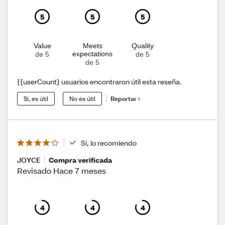
5
5
5
Value
Meets
Quality
expectations
de 5
de 5
de 5
{{userCount} usuarios encontraron útil esta reseña.
Sí, es útil
No es útil
Reportar
Sí, lo recomiendo
JOYCE
Compra verificada
Revisado Hace 7 meses
4
4
4