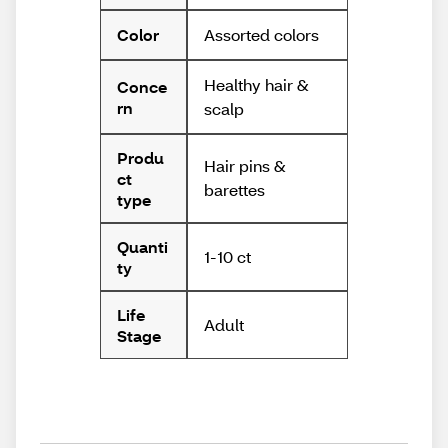
Assorted colors
Color
Healthy hair &
Conce
rn
scalp
Produ
Hair pins &
ct
barettes
type
Quanti
1-10 ct
ty
Life
Adult
Stage