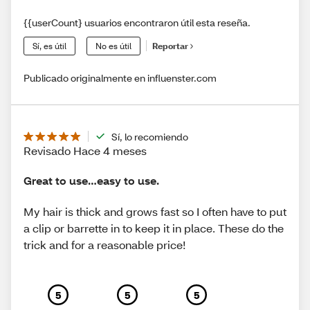
{{userCount} usuarios encontraron útil esta reseña.
Sí, es útil
No es útil
Reportar
Publicado originalmente en influenster.com
Sí, lo recomiendo
Revisado Hace 4 meses
Great to use…easy to use.
My hair is thick and grows fast so I often have to put
a clip or barrette in to keep it in place. These do the
trick and for a reasonable price!
5
5
5