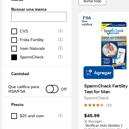
Borrar todo
Buscar una marca
FSA
Que 
califica
(
1
)
CVS
(
1
)
Frida Fertility
(
1
)
Irwin Naturals
(
1
)
SpermCheck
Agregar
Cantidad
SpermCheck Fertility
Que califica para 
Off
Test for Men
HSA/FSA
SpermCheck
Precio
220
$45.99
(
1
)
$25 and over
Recoger -
Verificar más tiendas