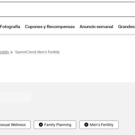
>
rtility
SpermCheck Men's Fertility
Sexual Wellness
Family Planning
Men's Fertility