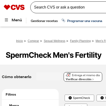
>
>
>
>
Inicio
Comprar
Sexual Wellness
Family Planning
Men's Fe
SpermCheck Men's Fertility
Entrega el mismo día
Cómo obtenerlo
Verificar dirección
Filtros
SpermCheck
Marca