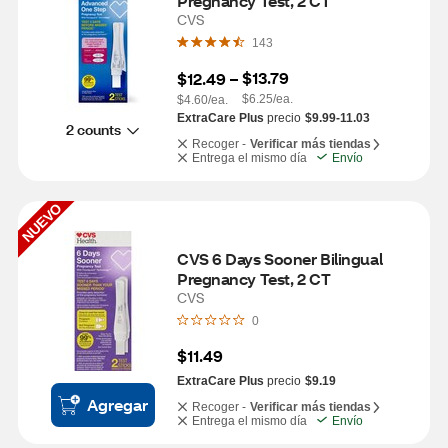
Pregnancy Test, 2 CT
CVS
143
$13.79
$12.49
 – 
$6.25/ea.
$4.60/ea.
ExtraCare Plus
precio
$9.99-11.03
2 counts
Recoger -
Verificar más tiendas
Entrega el mismo día
Envío
NUEVO
CVS 6 Days Sooner Bilingual 
Pregnancy Test, 2 CT
CVS
0
$11.49
ExtraCare Plus
precio
$9.19
Agregar
Recoger -
Verificar más tiendas
Entrega el mismo día
Envío