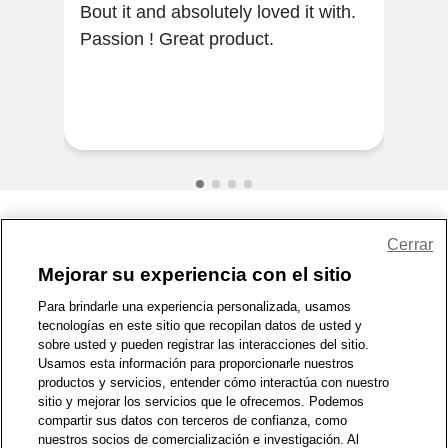
Bout it and absolutely loved it with.
[Thi
Passion ! Great product.
of a
ama
easy
w...
Share Feedback
Cerrar
Mejorar su experiencia con el sitio
1-800-679-9691
|
Contáctenos
|
Términos de Uso
|
Accesibilidad
|
Para brindarle una experiencia personalizada, usamos
tecnologías en este sitio que recopilan datos de usted y
Política de Privacidad
|
WA Privacy Policy
|
Mapa del sitio
|
sobre usted y pueden registrar las interacciones del sitio.
Zona de Bienestar
|
© 1999 - 2026 CVS.com
Usamos esta información para proporcionarle nuestros
productos y servicios, entender cómo interactúa con nuestro
sitio y mejorar los servicios que le ofrecemos. Podemos
compartir sus datos con terceros de confianza, como
nuestros socios de comercialización e investigación. Al