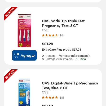
NUEVO
CVS, Wide-Tip Triple Test 
Pregnancy Test, 3 CT
CVS
144
$21.29
ExtraCare Plus
precio
$17.03
Agregar
Recoger -
Verificar más tiendas
Entrega el mismo día
Envío
NUEVO
CVS, Digital-Wide Tip Pregnancy 
Test, Blue, 2 CT
CVS
188
$17.49