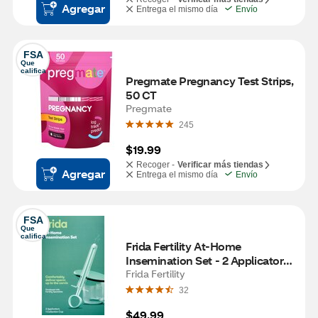
Agregar
Entrega el mismo día
Envío
FSA
Que 
califica
Pregmate Pregnancy Test Strips, 
50 CT
Pregmate
245
$19.99
Recoger -
Verificar más tiendas
Agregar
Entrega el mismo día
Envío
FSA
Que 
califica
Frida Fertility At-Home 
Insemination Set - 2 Applicators, 
1 Collection Cup
Frida Fertility
32
$49.99