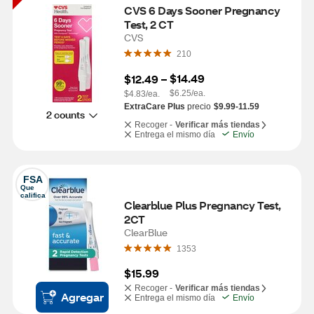
CVS 6 Days Sooner Pregnancy 
Test, 2 CT
CVS
210
$14.49
$12.49
 – 
$6.25/ea.
$4.83/ea.
ExtraCare Plus
precio
$9.99-11.59
2 counts
Recoger -
Verificar más tiendas
Entrega el mismo día
Envío
FSA
Que 
califica
Clearblue Plus Pregnancy Test, 
2CT
ClearBlue
1353
$15.99
Recoger -
Verificar más tiendas
Agregar
Entrega el mismo día
Envío