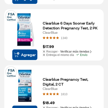
FSA
Que 
califica
Clearblue 6 Days Sooner Early 
Detection Pregnancy Test, 2 PK
ClearBlue
1340
$17.99
Recoger -
Verificar más tiendas
Agregar
Entrega el mismo día
Envío
FSA
Que 
califica
Clearblue Pregnancy Test, 
Digital, 2 CT
ClearBlue
1810
$18.49
Recoger -
Verificar más tiendas