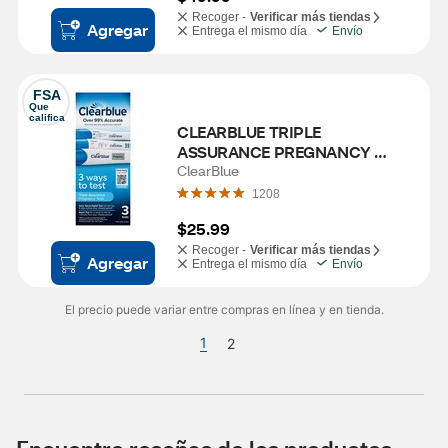
Recoger -
Verificar más tiendas
Agregar
Entrega el mismo día
Envío
FSA
Que 
califica
CLEARBLUE TRIPLE 
ASSURANCE PREGNANCY 
TESTS 3PK
ClearBlue
1208
$25.99
Recoger -
Verificar más tiendas
Agregar
Entrega el mismo día
Envío
El precio puede variar entre compras en línea y en tienda.
1
2