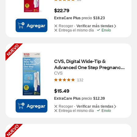
$22.79
ExtraCare Plus
precio
$18.23
Agregar
Recoger -
Verificar más tiendas
Entrega el mismo día
Envío
NUEVO
CVS, Digital Wide-Tip & 
Advanced One Step Pregnancy 
Test, 2 CT
CVS
132
$15.49
ExtraCare Plus
precio
$12.39
Agregar
Recoger -
Verificar más tiendas
Entrega el mismo día
Envío
NUEVO