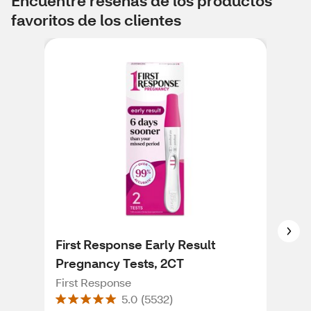
Encuentre reseñas de los productos
favoritos de los clientes
First Response Early Result
Cle
Pregnancy Tests, 2CT
2C
First Response
Clea
5.0
(
5532
)