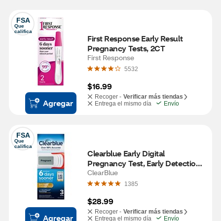
FSA
Que 
califica
First Response Early Result 
Pregnancy Tests, 2CT
First Response
5532
$16.99
Recoger -
Verificar más tiendas
Agregar
Entrega el mismo día
Envío
FSA
Que 
califica
Clearblue Early Digital 
Pregnancy Test, Early Detection 
at Home Pregnancy Test, 3 CT
ClearBlue
1385
$28.99
Recoger -
Verificar más tiendas
Agregar
Entrega el mismo día
Envío