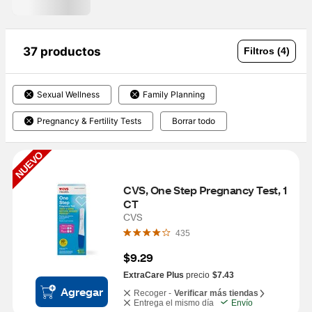
37 productos
Filtros (4)
Sexual Wellness
Family Planning
Pregnancy & Fertility Tests
Borrar todo
NUEVO
CVS, One Step Pregnancy Test, 1 
CT
CVS
435
$9.29
ExtraCare Plus
precio
$7.43
Agregar
Recoger -
Verificar más tiendas
Entrega el mismo día
Envío