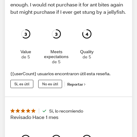
enough. I would not purchase it for ant bites again
but might purchase if I ever get stung by a jellyfish.
3
3
4
Value
Meets
Quality
expectations
de 5
de 5
de 5
{{userCount} usuarios encontraron útil esta reseña.
Sí, es útil
No es útil
Reportar
Sí, lo recomiendo
Revisado Hace 1 mes