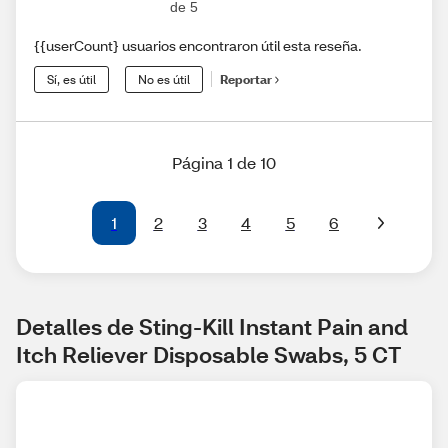
de 5
{{userCount} usuarios encontraron útil esta reseña.
Sí, es útil
No es útil
Reportar
Página 1 de 10
1
2
3
4
5
6
Detalles de Sting-Kill Instant Pain and 
Itch Reliever Disposable Swabs, 5 CT