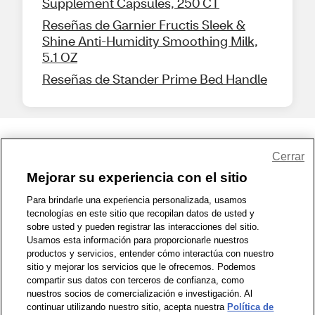
Supplement Capsules, 250 CT
Reseñas de Garnier Fructis Sleek &
Shine Anti-Humidity Smoothing Milk,
5.1 OZ
Reseñas de Stander Prime Bed Handle
Share Feedback
Cerrar
Mejorar su experiencia con el sitio
1-800-679-9691
|
Contáctenos
|
Términos de Uso
|
Accesibilidad
|
Para brindarle una experiencia personalizada, usamos
tecnologías en este sitio que recopilan datos de usted y
Política de Privacidad
|
WA Privacy Policy
|
Mapa del sitio
|
sobre usted y pueden registrar las interacciones del sitio.
Zona de Bienestar
|
© 1999 - 2026 CVS.com
Usamos esta información para proporcionarle nuestros
productos y servicios, entender cómo interactúa con nuestro
sitio y mejorar los servicios que le ofrecemos. Podemos
compartir sus datos con terceros de confianza, como
nuestros socios de comercialización e investigación. Al
continuar utilizando nuestro sitio, acepta nuestra
Política de