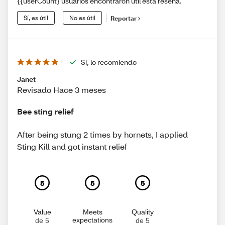
{{userCount} usuarios encontraron útil esta reseña.
Sí, es útil
No es útil
Reportar
Sí, lo recomiendo
Janet
Revisado Hace 3 meses
Bee sting relief
After being stung 2 times by hornets, I applied
Sting Kill and got instant relief
5
5
5
Value
Meets
Quality
expectations
de 5
de 5