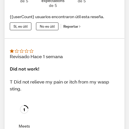
expectations
de 5
de 5
de 5
{{userCount} usuarios encontraron útil esta reseña.
Sí, es útil
No es útil
Reportar
Revisado Hace 1 semana
Did not work!
T Did not relieve my pain or itch from my wasp
sting.
1
Meets