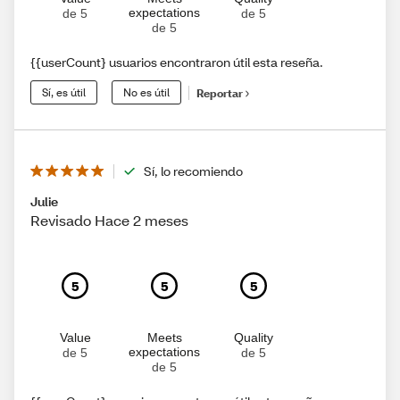
expectations
de 5
de 5
de 5
{{userCount} usuarios encontraron útil esta reseña.
Sí, es útil
No es útil
Reportar
Sí, lo recomiendo
Julie
Revisado Hace 2 meses
5
5
5
Value
Meets
Quality
expectations
de 5
de 5
de 5