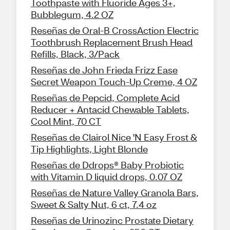
Toothpaste with Fluoride Ages 3+,
Bubblegum, 4.2 OZ
Reseñas de Oral-B CrossAction Electric
Toothbrush Replacement Brush Head
Refills, Black, 3/Pack
Reseñas de John Frieda Frizz Ease
Secret Weapon Touch-Up Creme, 4 OZ
Reseñas de Pepcid, Complete Acid
Reducer + Antacid Chewable Tablets,
Cool Mint, 70 CT
Reseñas de Clairol Nice 'N Easy Frost &
Tip Highlights, Light Blonde
Reseñas de Ddrops® Baby Probiotic
with Vitamin D liquid drops, 0.07 OZ
Reseñas de Nature Valley Granola Bars,
Sweet & Salty Nut, 6 ct, 7.4 oz
Reseñas de Urinozinc Prostate Dietary