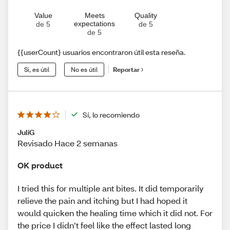
Value
Meets
Quality
expectations
de 5
de 5
de 5
{{userCount} usuarios encontraron útil esta reseña.
Sí, es útil
No es útil
Reportar
Sí, lo recomiendo
JuliG
Revisado Hace 2 semanas
OK product
I tried this for multiple ant bites. It did temporarily
relieve the pain and itching but I had hoped it
would quicken the healing time which it did not. For
the price I didn’t feel like the effect lasted long