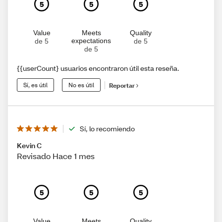
5
5
5
Value
Meets
Quality
expectations
de 5
de 5
de 5
{{userCount} usuarios encontraron útil esta reseña.
Sí, es útil
No es útil
Reportar
Sí, lo recomiendo
Kevin C
Revisado Hace 1 mes
5
5
5
Value
Meets
Quality