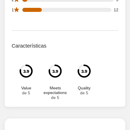
12 1 star reviews out of 55 reviews
1
12
Características
3.9
3.9
3.9
Value
Meets
Quality
expectations
de 5
de 5
de 5