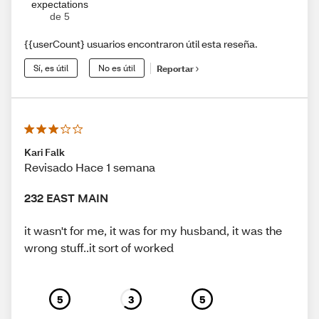
expectations
de 5
{{userCount} usuarios encontraron útil esta reseña.
Sí, es útil
No es útil
Reportar
Kari Falk
Revisado Hace 1 semana
232 EAST MAIN
it wasn't for me, it was for my husband, it was the
wrong stuff..it sort of worked
5
3
5