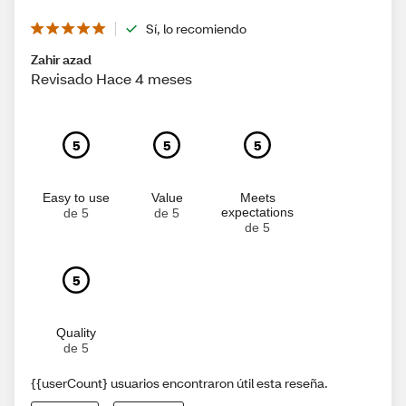
Sí, lo recomiendo
Zahir azad
Revisado Hace 4 meses
5
5
5
Easy to use
Value
Meets
expectations
de 5
de 5
de 5
5
Quality
de 5
{{userCount} usuarios encontraron útil esta reseña.