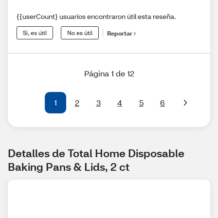
{{userCount} usuarios encontraron útil esta reseña.
Sí, es útil
No es útil
Reportar
Página 1 de 12
1
2
3
4
5
6
Detalles de Total Home Disposable 
Baking Pans & Lids, 2 ct