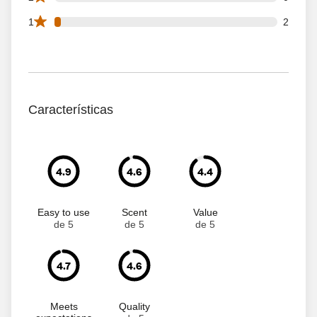
2 1 star reviews out of 67 reviews
1
2
Características
4.9
4.6
4.4
Easy to use
Scent
Value
de 5
de 5
de 5
4.7
4.6
Meets
Quality