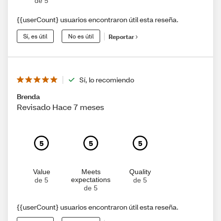
de 5
{{userCount} usuarios encontraron útil esta reseña.
Sí, es útil
No es útil
Reportar
Sí, lo recomiendo
Brenda
Revisado Hace 7 meses
5
5
5
Value
Meets
Quality
expectations
de 5
de 5
de 5
{{userCount} usuarios encontraron útil esta reseña.