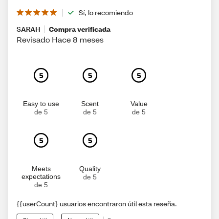
Sí, lo recomiendo
SARAH
Compra verificada
Revisado Hace 8 meses
5
5
5
Easy to use
Scent
Value
de 5
de 5
de 5
5
5
Meets
Quality
expectations
de 5
de 5
{{userCount} usuarios encontraron útil esta reseña.