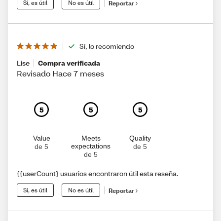
Sí, es útil
No es útil
Reportar
Sí, lo recomiendo
Lise
Compra verificada
Revisado Hace 7 meses
5
5
5
Value
Meets
Quality
expectations
de 5
de 5
de 5
{{userCount} usuarios encontraron útil esta reseña.
Sí, es útil
No es útil
Reportar