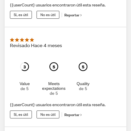
{{userCount} usuarios encontraron útil esta reseña.
Sí, es útil
No es útil
Reportar
Revisado Hace 4 meses
3
5
5
Value
Meets
Quality
expectations
de 5
de 5
de 5
{{userCount} usuarios encontraron útil esta reseña.
Sí, es útil
No es útil
Reportar