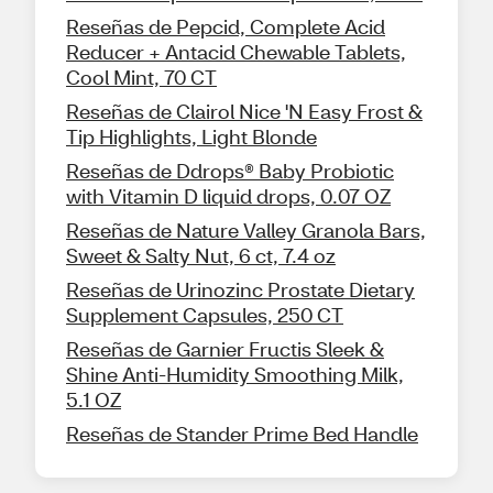
Reseñas de Pepcid, Complete Acid
Reducer + Antacid Chewable Tablets,
Cool Mint, 70 CT
Reseñas de Clairol Nice 'N Easy Frost &
Tip Highlights, Light Blonde
Reseñas de Ddrops® Baby Probiotic
with Vitamin D liquid drops, 0.07 OZ
Reseñas de Nature Valley Granola Bars,
Sweet & Salty Nut, 6 ct, 7.4 oz
Reseñas de Urinozinc Prostate Dietary
Supplement Capsules, 250 CT
Reseñas de Garnier Fructis Sleek &
Shine Anti-Humidity Smoothing Milk,
5.1 OZ
Reseñas de Stander Prime Bed Handle