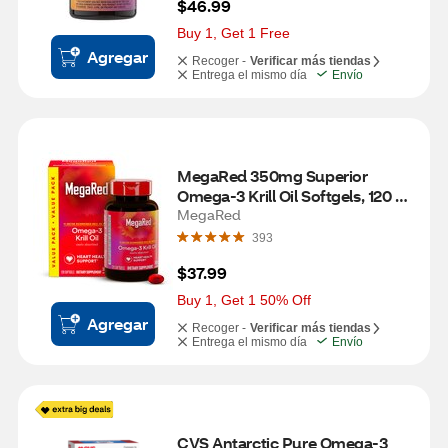
$46.99
Buy 1, Get 1 Free
Agregar
Recoger -
Verificar más tiendas
Entrega el mismo día
Envío
MegaRed 350mg Superior 
Omega-3 Krill Oil Softgels, 120 
CT
MegaRed
393
$37.99
Buy 1, Get 1 50% Off
Agregar
Recoger -
Verificar más tiendas
Entrega el mismo día
Envío
CVS Antarctic Pure Omega-3 