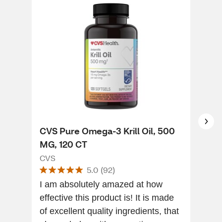
CVS Pure Omega-3 Krill Oil, 500
CVS
MG, 120 CT
Sof
CVS
CVS
5.0
(
92
)
I am absolutely amazed at how
I g
effective this product is! It is made
hea
of excellent quality ingredients, that
The