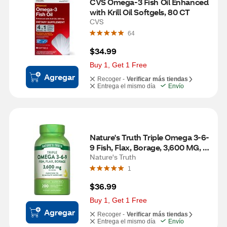
CVS Omega-3 Fish Oil Enhanced 
with Krill Oil Softgels, 80 CT
CVS
64
$34.99
Buy 1, Get 1 Free
Agregar
Recoger -
Verificar más tiendas
Entrega el mismo día
Envío
Nature's Truth Triple Omega 3-6-
9 Fish, Flax, Borage, 3,600 MG, 
200 CT
Nature's Truth
1
$36.99
Buy 1, Get 1 Free
Agregar
Recoger -
Verificar más tiendas
Entrega el mismo día
Envío