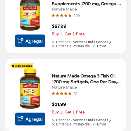
Supplements 1200 mg, Omega 3 
Supplements for Healthy Heart 
Nature Made
Support Softgels, 150 CT
109
$27.99
Buy 1, Get 1 Free
Agregar
Recoger -
Verificar más tiendas
Entrega el mismo día
Envío
Nature Made Omega 3 Fish Oil 
1200 mg Softgels, One Per Day, 
100 CT
Nature Made
82
$31.99
Buy 1, Get 1 Free
Agregar
Recoger -
Verificar más tiendas
Entrega el mismo día
Envío