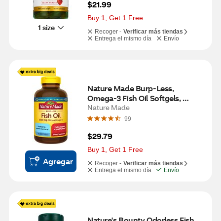
$21.99
Buy 1, Get 1 Free
1 size
Recoger -
Verificar más tiendas
Entrega el mismo día
Envío
Nature Made Burp-Less, 
Omega-3 Fish Oil Softgels, 
1000mg, 150 CT
Nature Made
99
$29.79
Buy 1, Get 1 Free
Agregar
Recoger -
Verificar más tiendas
Entrega el mismo día
Envío
Nature's Bounty Odorless Fish 