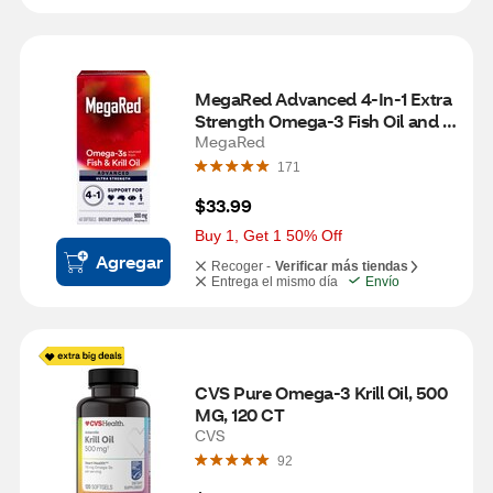
MegaRed Advanced 4-In-1 Extra 
Strength Omega-3 Fish Oil and 
Krill Oil Softgels, 900 MG, 40 CT
MegaRed
171
$33.99
Buy 1, Get 1 50% Off
Agregar
Recoger -
Verificar más tiendas
Entrega el mismo día
Envío
CVS Pure Omega-3 Krill Oil, 500 
MG, 120 CT
CVS
92