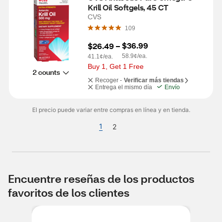
Krill Oil Softgels, 45 CT
CVS
109
$36.99
$26.49
 – 
58.9¢/ea.
41.1¢/ea.
Buy 1, Get 1 Free
2 counts
Recoger -
Verificar más tiendas
Entrega el mismo día
Envío
El precio puede variar entre compras en línea y en tienda.
1
2
Encuentre reseñas de los productos
favoritos de los clientes