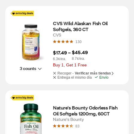
CVS Wild Alaskan Fish Oil 
Softgels, 360 CT
CVS
130
$45.49
$17.49
 – 
8.7¢/ea.
6.3¢/ea.
Buy 1, Get 1 Free
3 counts
Recoger -
Verificar más tiendas
Entrega el mismo día
Envío
Nature's Bounty Odorless Fish 
Oil Softgels 1200mg, 60CT
Nature's Bounty
83