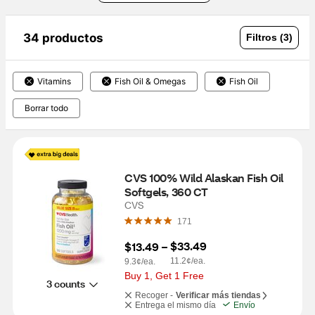
34 productos
Filtros (3)
Vitamins
Fish Oil & Omegas
Fish Oil
Borrar todo
CVS 100% Wild Alaskan Fish Oil 
Softgels, 360 CT
CVS
171
$33.49
$13.49
 – 
11.2¢/ea.
9.3¢/ea.
Buy 1, Get 1 Free
3 counts
Recoger -
Verificar más tiendas
Entrega el mismo día
Envío