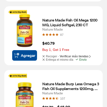
Nature Made Fish Oil Mega 1200 
MG, Liquid Softgel, 230 CT
Nature Made
87
$40.79
Buy 1, Get 1 Free
Agregar
Recoger -
Verificar más tiendas
Entrega el mismo día
Envío
Nature Made Burp Less Omega 3 
Fish Oil Supplements 1200mg, 
Omega 3 Supplement, Softgels, 
Nature Made
60 CT
107
$48.99