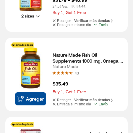
$21.79
 – 
36.3¢/ea.
24.5¢/ea.
Buy 1, Get 1 Free
2 sizes
Recoger -
Verificar más tiendas
Entrega el mismo día
Envío
Nature Made Fish Oil 
Supplements 1000 mg, Omega 3 
Supplements for Healthy Heart 
Nature Made
Support Softgels, 250 CT
43
$35.49
Buy 1, Get 1 Free
Agregar
Recoger -
Verificar más tiendas
Entrega el mismo día
Envío