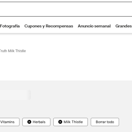
ruth Milk Thistle
Vitamins
Herbals
Milk Thistle
Borrar todo