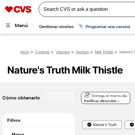
>
>
>
>
>
Inicio
Comprar
Vitamins
Herbals
Milk Thistle
Nature's T
Nature's Truth Milk Thistle
Entrega el mismo día
Cómo obtenerlo
Verificar dirección
Filtros
Nature's Truth
Marca