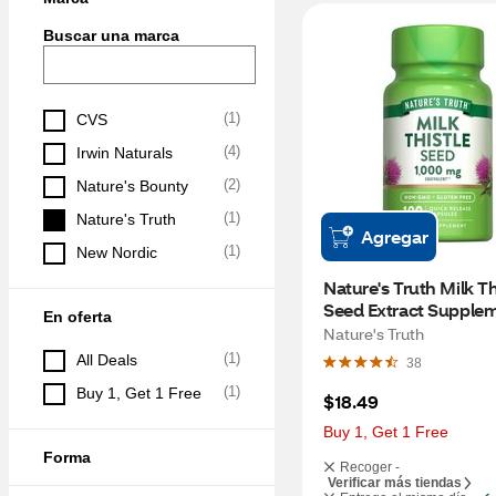
Buscar una marca
(
1
)
CVS
(
4
)
Irwin Naturals
(
2
)
Nature's Bounty
(
1
)
Nature's Truth
Agregar
(
1
)
New Nordic
Nature's Truth Milk Thi
Seed Extract Supplem
En oferta
1,000 mg, 100 CT
Nature's Truth
(
1
)
All Deals
38
(
1
)
Buy 1, Get 1 Free
$18.49
Buy 1, Get 1 Free
Forma
Recoger -
Verificar más tiendas