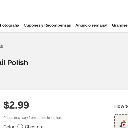
sh
l Polish
$2.99
How to
Prices may vary from online to in store
Color:
Chestnut