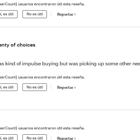
serCount} usuarios encontraron útil esta reseña.
í, es útil
No es útil
Reportar
enty of choices
s kind of impulse buying but was picking up some other ne
serCount} usuarios encontraron útil esta reseña.
í, es útil
No es útil
Reportar
serCount} usuarios encontraron útil esta reseña.
í, es útil
No es útil
Reportar