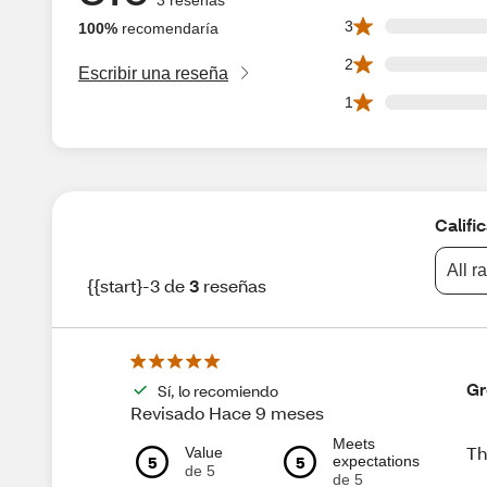
0 3 star reviews ou
3
100%
recomendaría
0 2 star reviews ou
2
Escribir una reseña
0 1 star reviews ou
1
Califi
All r
{{start}-3 de
3
reseñas
Gr
Sí, lo recomiendo
Revisado Hace 9 meses
Meets
Th
Value
5
5
expectations
de 5
de 5