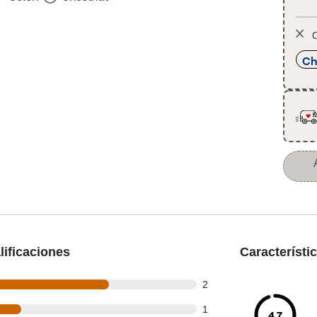
O
Ch
ificaciones
Característi
t of 3 reviews
2
t of 3 reviews
1
4.7