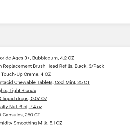
uoride Ages 3+, Bubblegum, 4.2 OZ
h Replacement Brush Head Refills, Black, 3/Pack
n Touch-Up Creme, 4 OZ
tacid Chewable Tablets, Cool Mint, 25 CT
ghts, Light Blonde
 liquid drops, 0.07 OZ
ty Nut, 6 ct, 7.4 oz
t Capsules, 250 CT
midity Smoothing Milk, 5.1 OZ