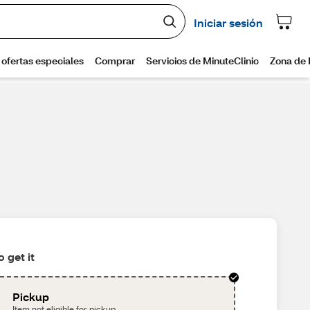
 get it
Pickup
Item not eligible for pickup