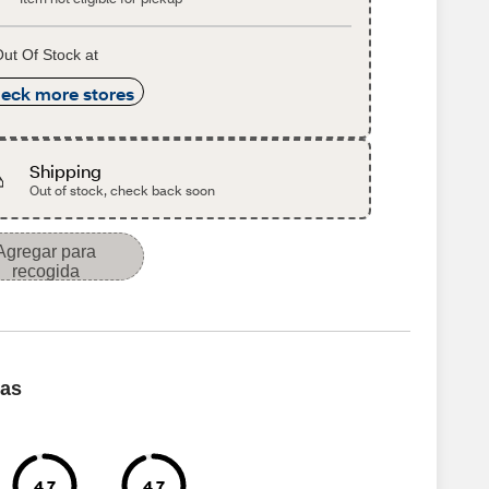
ut Of Stock at
eck more stores
Shipping
Out of stock, check back soon
Agregar para
recogida
cas
4.7
4.7