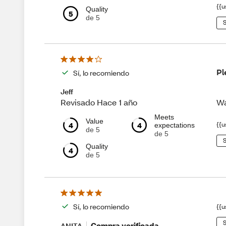
{{u
Quality
5
de 5
S
Pl
Sí, lo recomiendo
Jeff
Wa
Revisado Hace 1 año
Meets
Value
4
4
{{u
expectations
de 5
de 5
S
Quality
4
de 5
Sí, lo recomiendo
{{u
S
Compra verificada
ANITA