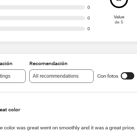
t of 3 reviews
0
Value
t of 3 reviews
0
de 5
t of 3 reviews
0
cación
Recomendación
Con fotos
atings
All recommendations
eat color
e color was great went on smoothly and it was a great price.