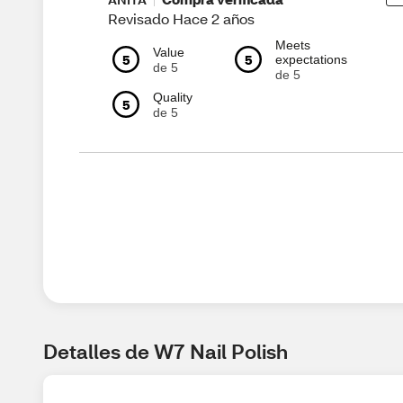
Revisado Hace 2 años
Meets
Value
5
5
expectations
de 5
de 5
Quality
5
de 5
Detalles de W7 Nail Polish