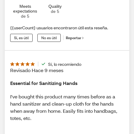
Meets
Quality
expectations
de 5
de 5
{{userCount} usuarios encontraron útil esta reseña.
Sí, es útil
No es útil
Reportar
Sí, lo recomiendo
Revisado Hace 9 meses
Essential for Sanitizing Hands
I've bought this product many times before as a
hand sanitizer and clean-up cloth for the hands
when away from home. Easily fits into handbags,
totes, etc.