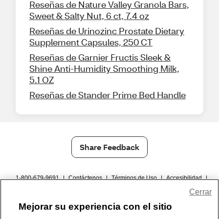
Reseñas de Nature Valley Granola Bars,
Sweet & Salty Nut, 6 ct, 7.4 oz
Reseñas de Urinozinc Prostate Dietary
Supplement Capsules, 250 CT
Reseñas de Garnier Fructis Sleek &
Shine Anti-Humidity Smoothing Milk,
5.1 OZ
Reseñas de Stander Prime Bed Handle
Share Feedback
1-800-679-9691
|
Contáctenos
|
Términos de Uso
|
Accesibilidad
|
Política de Privacidad
|
WA Privacy Policy
|
Mapa del sitio
|
Cerrar
Zona de Bienestar
|
© 1999 - 2026 CVS.com
Mejorar su experiencia con el sitio