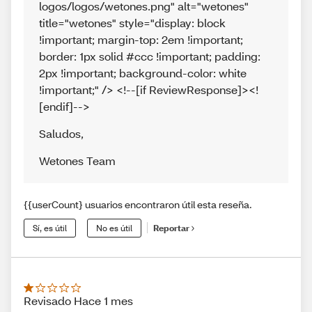
logos/logos/wetones.png" alt="wetones"
title="wetones" style="display: block
!important; margin-top: 2em !important;
border: 1px solid #ccc !important; padding:
2px !important; background-color: white
!important;" /> <!--[if ReviewResponse]><!
[endif]-->
Saludos
,
Wetones Team
{{userCount} usuarios encontraron útil esta reseña.
Sí, es útil
No es útil
Reportar
Revisado Hace 1 mes