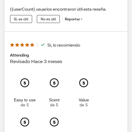
{{userCount} usuarios encontraron útil esta reseña.
Sí, es útil
No es útil
Reportar
Sí, lo recomiendo
Attending
Revisado Hace 3 meses
5
5
5
Easy to use
Scent
Value
de 5
de 5
de 5
5
5