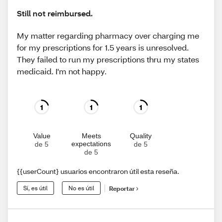
Still not reimbursed.
My matter regarding pharmacy over charging me
for my prescriptions for 1.5 years is unresolved.
They failed to run my prescriptions thru my states
medicaid. I'm not happy.
1
1
1
Value
Meets
Quality
expectations
de 5
de 5
de 5
{{userCount} usuarios encontraron útil esta reseña.
Sí, es útil
No es útil
Reportar