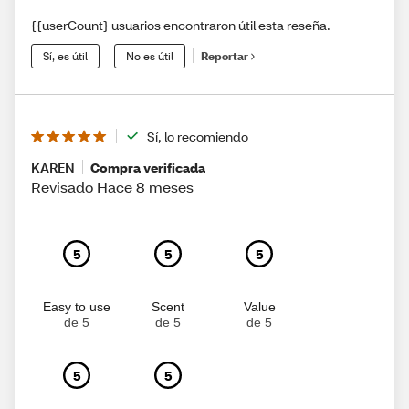
{{userCount} usuarios encontraron útil esta reseña.
Sí, es útil
No es útil
Reportar
Sí, lo recomiendo
KAREN
Compra verificada
Revisado Hace 8 meses
5
5
5
Easy to use
Scent
Value
de 5
de 5
de 5
5
5