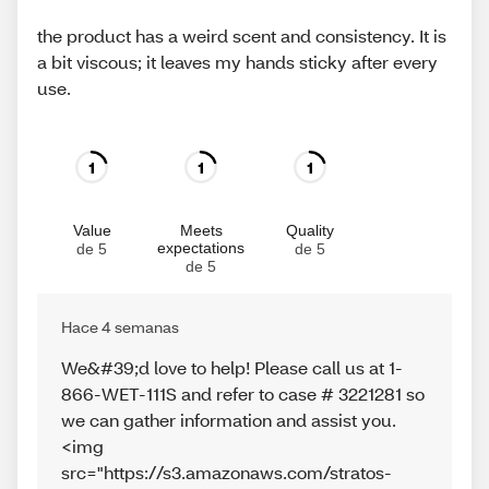
the product has a weird scent and consistency. It is
a bit viscous; it leaves my hands sticky after every
use.
1
1
1
Value
Meets
Quality
expectations
de 5
de 5
de 5
Hace 4 semanas
We&#39;d love to help! Please call us at 1-
866-WET-111S and refer to case # 3221281 so
we can gather information and assist you.
<img
src="https://s3.amazonaws.com/stratos-