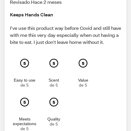
Revisado Hace 2 meses
Keeps Hands Clean
I’ve use this product way before Covid and still have
with me this very day especially when out having a
bite to eat. I just don’t leave home without it.
5
5
5
Easy to use
Scent
Value
de 5
de 5
de 5
5
5
Meets
Quality
expectations
de 5
de 5