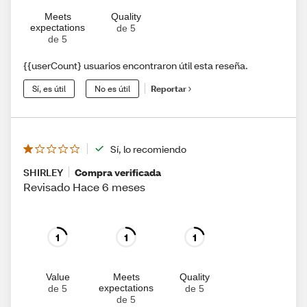
Meets
Quality
expectations
de 5
de 5
{{userCount} usuarios encontraron útil esta reseña.
Sí, es útil
No es útil
Reportar
Sí, lo recomiendo
SHIRLEY
Compra verificada
Revisado Hace 6 meses
1
1
1
Value
Meets
Quality
expectations
de 5
de 5
de 5