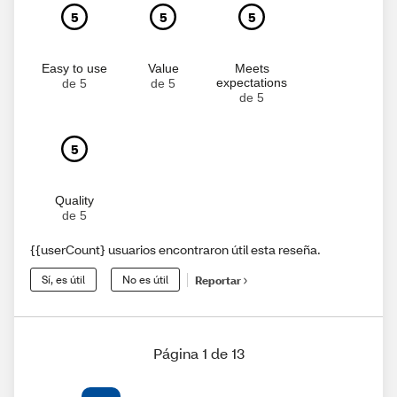
5
5
5
Easy to use
Value
Meets
expectations
de 5
de 5
de 5
5
Quality
de 5
{{userCount} usuarios encontraron útil esta reseña.
Sí, es útil
No es útil
Reportar
Página 1 de 13