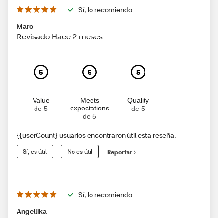
Sí, lo recomiendo
Marc
Revisado Hace 2 meses
5
5
5
Value
Meets
Quality
expectations
de 5
de 5
de 5
{{userCount} usuarios encontraron útil esta reseña.
Sí, es útil
No es útil
Reportar
Sí, lo recomiendo
Angellika