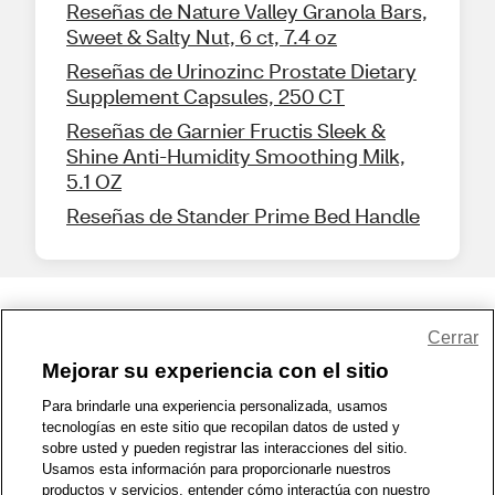
Reseñas de Nature Valley Granola Bars,
Sweet & Salty Nut, 6 ct, 7.4 oz
Reseñas de Urinozinc Prostate Dietary
Supplement Capsules, 250 CT
Reseñas de Garnier Fructis Sleek &
Shine Anti-Humidity Smoothing Milk,
5.1 OZ
Reseñas de Stander Prime Bed Handle
Share Feedback
Cerrar
Mejorar su experiencia con el sitio
1-800-679-9691
|
Contáctenos
|
Términos de Uso
|
Accesibilidad
|
Para brindarle una experiencia personalizada, usamos
tecnologías en este sitio que recopilan datos de usted y
Política de Privacidad
|
WA Privacy Policy
|
Mapa del sitio
|
sobre usted y pueden registrar las interacciones del sitio.
Zona de Bienestar
|
© 1999 - 2026 CVS.com
Usamos esta información para proporcionarle nuestros
productos y servicios, entender cómo interactúa con nuestro