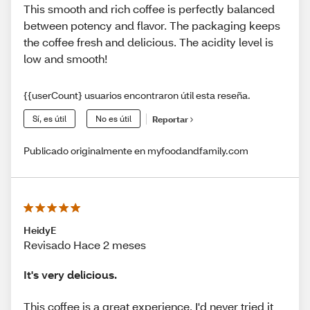
This smooth and rich coffee is perfectly balanced
between potency and flavor. The packaging keeps
the coffee fresh and delicious. The acidity level is
low and smooth!
{{userCount} usuarios encontraron útil esta reseña.
Sí, es útil
No es útil
Reportar
Publicado originalmente en myfoodandfamily.com
HeidyE
Revisado Hace 2 meses
It's very delicious.
This coffee is a great experience, I'd never tried it