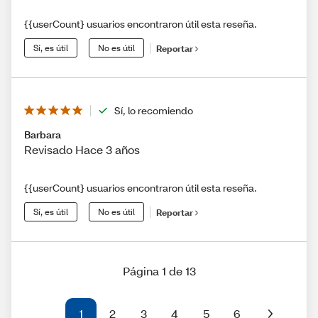
{{userCount} usuarios encontraron útil esta reseña.
Sí, es útil
No es útil
Reportar
Sí, lo recomiendo
Barbara
Revisado Hace 3 años
{{userCount} usuarios encontraron útil esta reseña.
Sí, es útil
No es útil
Reportar
Página 1 de 13
1
2
3
4
5
6