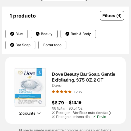
1 producto
Filtros (4)
Blue
Beauty
Bath & Body
Bar Soap
Borrar todo
Dove Beauty Bar Soap, Gentle 
Exfoliating, 3.75 OZ, 2 CT
Dove
1235
$13.19
$6.79
 – 
90.5¢/oz.
58.6¢/oz.
2 counts
Recoger -
Verificar más tiendas
Entrega el mismo día
Envío
El precio puede variar entre compras en línea y en tienda.