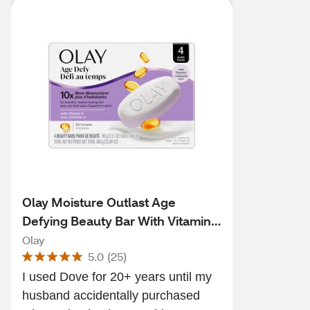
Olay Moisture Outlast Age
Defying Beauty Bar With Vitamin
B3 Complex, 3.17 OZ, 4 Bars
Olay
5.0
(
25
)
I used Dove for 20+ years until my
husband accidentally purchased