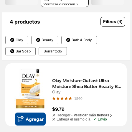
Verificar dirección
4 productos
Filtros (4)
Olay
Beauty
Bath & Body
Bar Soap
Borrar todo
Olay Moisture Outlast Ultra 
Moisture Shea Butter Beauty Bar 
with Vitamin B3 Complex 3.17 
Olay
OZ, 6 Bars
1560
$9.79
Recoger -
Verificar más tiendas
Agregar
Entrega el mismo día
Envío