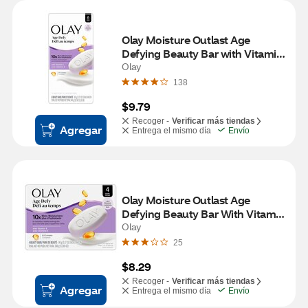
Olay Moisture Outlast Age 
Defying Beauty Bar with Vitamin 
B3 Complex, 3.75 OZ, 6 Bars
Olay
138
$9.79
Recoger -
Verificar más tiendas
Agregar
Entrega el mismo día
Envío
Olay Moisture Outlast Age 
Defying Beauty Bar With Vitamin 
B3 Complex, 3.17 OZ, 4 Bars
Olay
25
$8.29
Recoger -
Verificar más tiendas
Agregar
Entrega el mismo día
Envío