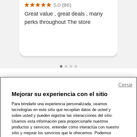
5.0
(
86
)
OZ
Kiss
Great value , great deals , many
perks throughout The store
Grea
clea
Share Feedback
Cerrar
Mejorar su experiencia con el sitio
1-800-679-9691
|
Contáctenos
|
Términos de Uso
|
Accesibilidad
|
Para brindarle una experiencia personalizada, usamos
tecnologías en este sitio que recopilan datos de usted y
Política de Privacidad
|
WA Privacy Policy
|
Mapa del sitio
|
sobre usted y pueden registrar las interacciones del sitio.
Zona de Bienestar
|
© 1999 - 2026 CVS.com
Usamos esta información para proporcionarle nuestros
productos y servicios, entender cómo interactúa con nuestro
sitio y mejorar los servicios que le ofrecemos. Podemos