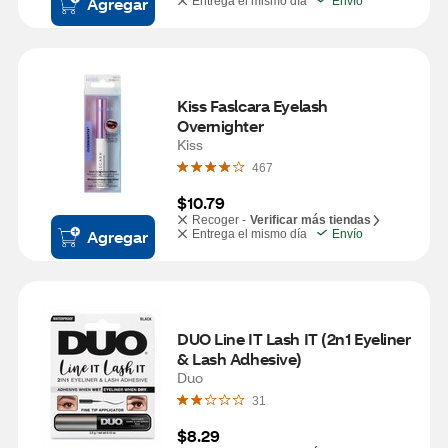
Agregar
Entrega el mismo día
Envío
Kiss Faslcara Eyelash 
Overnighter
Kiss
467
$10.79
Recoger -
Verificar más tiendas
Agregar
Entrega el mismo día
Envío
DUO Line IT Lash IT (2n1 Eyeliner 
& Lash Adhesive)
Duo
31
$8.29