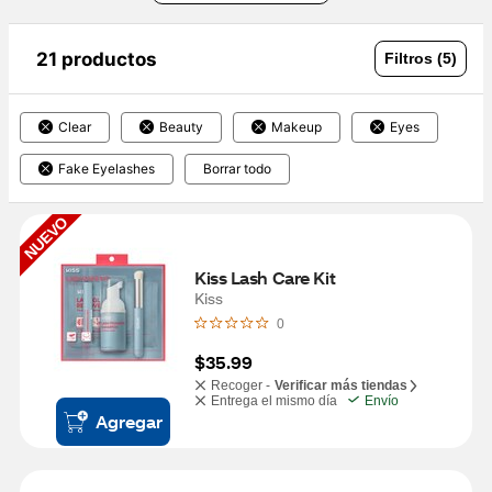
21 productos
Filtros (5)
Clear
Beauty
Makeup
Eyes
Fake Eyelashes
Borrar todo
NUEVO
Kiss Lash Care Kit
Kiss
0
$35.99
Recoger -
Verificar más tiendas
Entrega el mismo día
Envío
Agregar