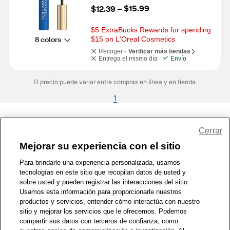
$15.99
$12.39
 – 
$5 ExtraBucks Rewards for spending 
8 colors
$15 on L'Oreal Cosmetics
Recoger -
Verificar más tiendas
Entrega el mismo día
Envío
El precio puede variar entre compras en línea y en tienda.
1
Share Feedback
Cerrar
Mejorar su experiencia con el sitio
1-800-679-9691
|
Contáctenos
|
Términos de Uso
|
Accesibilidad
|
Para brindarle una experiencia personalizada, usamos
tecnologías en este sitio que recopilan datos de usted y
Política de Privacidad
|
WA Privacy Policy
|
Mapa del sitio
|
sobre usted y pueden registrar las interacciones del sitio.
Zona de Bienestar
|
© 1999 - 2026 CVS.com
Usamos esta información para proporcionarle nuestros
productos y servicios, entender cómo interactúa con nuestro
sitio y mejorar los servicios que le ofrecemos. Podemos
compartir sus datos con terceros de confianza, como