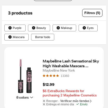
3 productos
Filtros (5)
Purple
Beauty
Makeup
Eyes
Mascara
Borrar todo
Maybelline Lash Sensational Sky 
High Washable Mascara 
Makeup, Cosmic Black, 0.24 fl 
Maybelline New York
OZ
13360
$12.99
$6 ExtraBucks Rewards for 
purchasing 2 Maybelline Cosmetics
8 colors
Recoger -
Verificar más tiendas
Entrega el mismo día
Envío