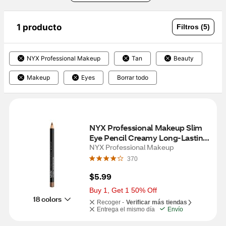
1 producto
Filtros (5)
NYX Professional Makeup
Tan
Beauty
Makeup
Eyes
Borrar todo
NYX Professional Makeup Slim 
Eye Pencil Creamy Long-Lasting 
Eyeliner, Light Brown
NYX Professional Makeup
370
$5.99
Buy 1, Get 1 50% Off
18 colors
Recoger -
Verificar más tiendas
Entrega el mismo día
Envío