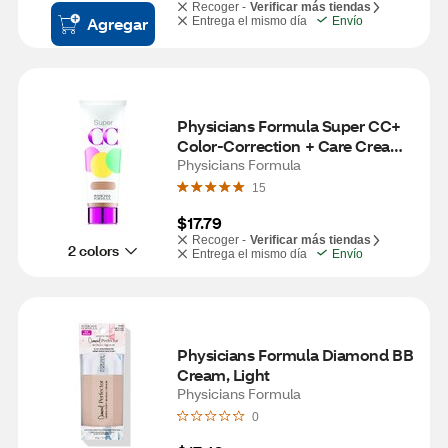
Recoger -
Verificar más tiendas
Agregar
Entrega el mismo día
Envío
Physicians Formula Super CC+ 
Color-Correction + Care Cream, 
Light/Medium
Physicians Formula
15
$17.79
Recoger -
Verificar más tiendas
2 colors
Entrega el mismo día
Envío
Physicians Formula Diamond BB 
Cream, Light
Physicians Formula
0