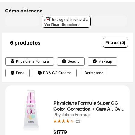
Cómo obtenerlo
Entrega el mismo día
Verificar dirección
6 productos
Filtros (5)
Physicians Formula
Beauty
Makeup
Face
BB & CC Creams
Borrar todo
Physicians Formula Super CC 
Color-Correction + Care All-Over 
Blur Cream, Light/Medium
Physicians Formula
23
$17.79