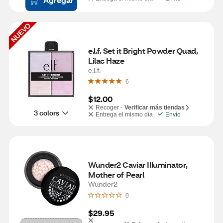
NUEVO
e.l.f. Set it Bright Powder Quad, 
Lilac Haze
e.l.f.
6
$12.00
Recoger -
Verificar más tiendas
3 colors
Entrega el mismo día
Envío
Wunder2 Caviar Illuminator, 
Mother of Pearl
Wunder2
0
$29.95