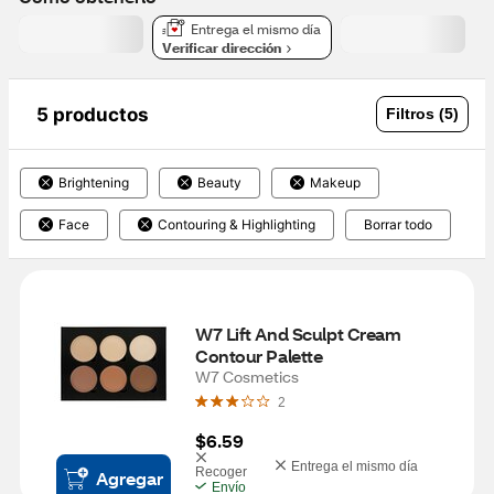
Entrega el mismo día
Verificar dirección
5 productos
Filtros (5)
Brightening
Beauty
Makeup
Face
Contouring & Highlighting
Borrar todo
W7 Lift And Sculpt Cream 
Contour Palette
W7 Cosmetics
2
$6.59
Entrega el mismo día
Recoger
Agregar
Envío