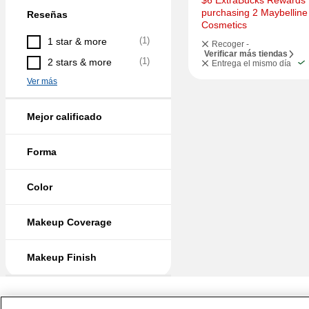
$6 ExtraBucks Rewards f
purchasing 2 Maybelline 
Reseñas
Cosmetics
(
1
)
1 star & more
Recoger -
Verificar más tiendas
(
1
)
2 stars & more
Entrega el mismo día
Ver más
Mejor calificado
Forma
Color
Makeup Coverage
Makeup Finish