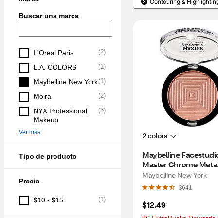
Contouring & Highlightin
Buscar una marca
(
2
)
L'Oreal Paris
(
1
)
L.A. COLORS
(
1
)
Maybelline New York
(
2
)
Moira
(
3
)
NYX Professional 
Makeup
Ver más
2 colors
Maybelline Facestudio
Tipo de producto
Master Chrome Metall
Highlighter, Molten R
Maybelline New York
Precio
Gold
3641
(
1
)
$10 - $15
$12.49