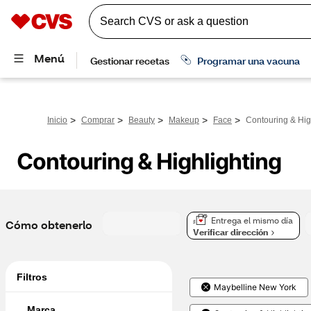
>
>
>
>
>
Inicio
Comprar
Beauty
Makeup
Face
Contouring & Hig
Contouring & Highlighting
Entrega el mismo día
Cómo obtenerlo
Verificar dirección
Filtros
Maybelline New York
Marca