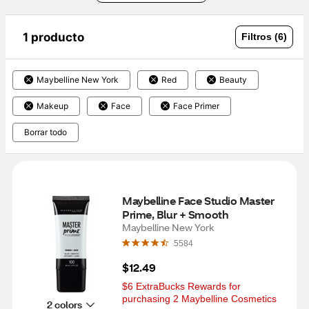
1 producto
Filtros (6)
Maybelline New York
Red
Beauty
Makeup
Face
Face Primer
Borrar todo
Maybelline Face Studio Master 
Prime, Blur + Smooth
Maybelline New York
5584
$12.49
$6 ExtraBucks Rewards for 
purchasing 2 Maybelline Cosmetics
2 colors