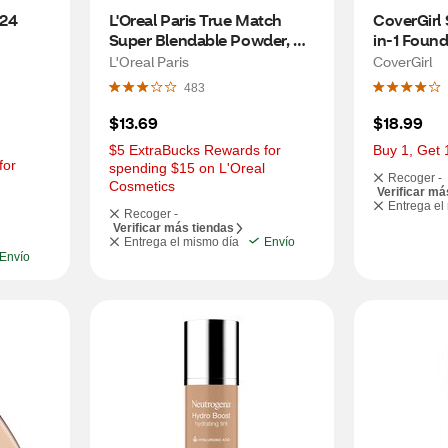
24 
L'Oreal Paris True Match 
CoverGirl 
Super Blendable Powder, W1 
in-1 Found
ht, 
Porcelain
L'Oreal Paris
CoverGirl
483
$13.69
$18.99
$5 ExtraBucks Rewards for 
Buy 1, Get 
or 
spending $15 on L'Oreal 
Recoger -
Cosmetics
Verificar má
Entrega el
Recoger -
Verificar más tiendas
Entrega el mismo día
Envío
Envío