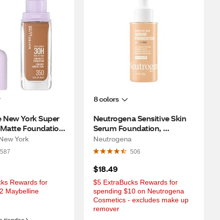
8 colors
e New York Super 
Neutrogena Sensitive Skin 
Matte Foundation, 
Serum Foundation, 
Light/Medium 02, 1 oz
 New York
Neutrogena
587
506
$18.49
ks Rewards for 
$5 ExtraBucks Rewards for 
2 Maybelline 
spending $10 on Neutrogena 
Cosmetics - excludes make up 
remover