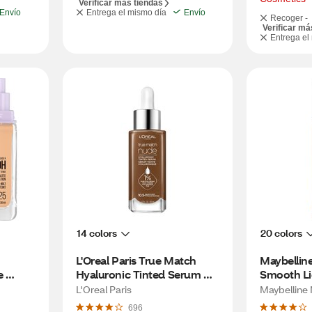
Verificar más tiendas
Envío
Entrega el mismo día
Envío
Recoger -
Verificar má
Entrega el
14 colors
20 colors
L'Oreal Paris True Match 
Maybelline
 
Hyaluronic Tinted Serum 
Smooth Li
5
Foundation Makeup, 10.5-11 
Warm Ho
L'Oreal Paris
Maybelline
Rich Deep, 1 fl oz
696