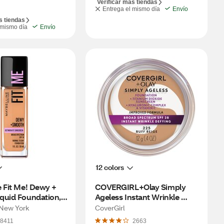
Verificar más tiendas
Entrega el mismo día
Envío
s tiendas
 mismo día
Envío
12 colors
 Fit Me! Dewy + 
COVERGIRL+Olay Simply 
quid Foundation, 
Ageless Instant Wrinkle 
ney
Defying Foundation, Buff 
 New York
CoverGirl
Beige
8411
2663