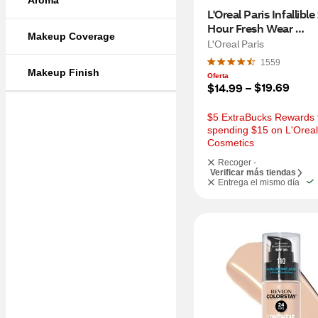
Aroma
L'Oreal Paris Infallible 
Hour Fresh Wear 
Makeup Coverage
Foundation, Lightweig
L'Oreal Paris
Warm Almond, 1 fl oz
1559
Makeup Finish
Oferta
$19.69
$14.99
 – 
$5 ExtraBucks Rewards f
spending $15 on L'Oreal 
Cosmetics
Recoger -
Verificar más tiendas
Entrega el mismo día