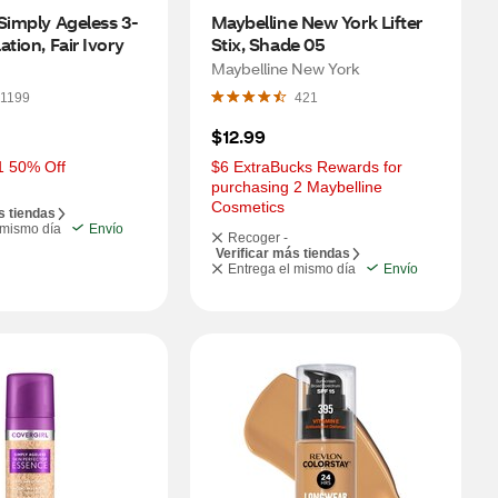
Simply Ageless 3-
Maybelline New York Lifter 
ation, Fair Ivory
Stix, Shade 05
Maybelline New York
1199
421
$12.99
1 50% Off
$6 ExtraBucks Rewards for 
purchasing 2 Maybelline 
Cosmetics
s tiendas
 mismo día
Envío
Recoger -
Verificar más tiendas
Entrega el mismo día
Envío