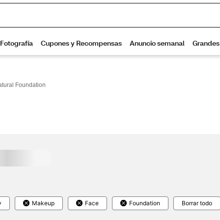
tural Foundation
y
Makeup
Face
Foundation
Borrar todo