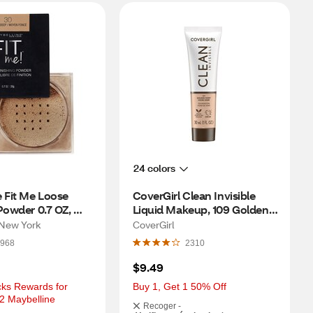
24 colors
 Fit Me Loose 
CoverGirl Clean Invisible 
Powder 0.7 OZ, 
Liquid Makeup, 109 Golden 
eep
Ivory
 New York
CoverGirl
968
2310
$9.49
ks Rewards for 
Buy 1, Get 1 50% Off
2 Maybelline 
Recoger -