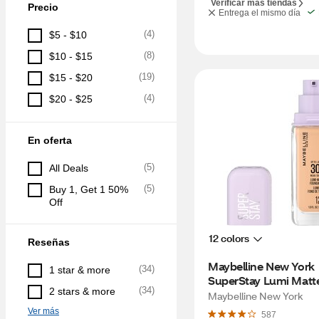
Verificar más tiendas
Precio
Entrega el mismo día
(
4
)
$5 - $10
(
8
)
$10 - $15
(
19
)
$15 - $20
(
4
)
$20 - $25
En oferta
(
5
)
All Deals
(
5
)
Buy 1, Get 1 50% 
Off
12 colors
Reseñas
Maybelline New York 
(
34
)
1 star & more
SuperStay Lumi Matte
(
34
)
2 stars & more
Foundation, Shade 12
Maybelline New York
Ver más
587