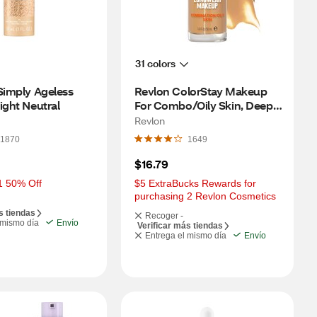
31 colors
Simply Ageless 
Revlon ColorStay Makeup 
ight Neutral
For Combo/Oily Skin, Deep 
Honey
Revlon
1870
1649
$16.79
1 50% Off
$5 ExtraBucks Rewards for 
purchasing 2 Revlon Cosmetics
s tiendas
Recoger -
 mismo día
Envío
Verificar más tiendas
Entrega el mismo día
Envío