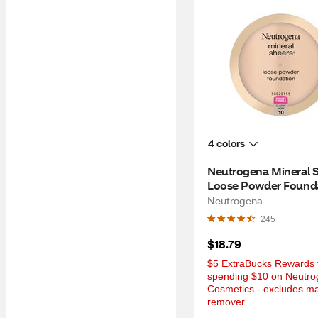
4 colors
Neutrogena Mineral S
Loose Powder Foundat
Classic Ivory 10
Neutrogena
245
$18.79
$5 ExtraBucks Rewards f
spending $10 on Neutro
Cosmetics - excludes ma
remover