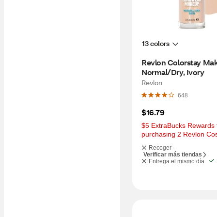
13 colors
Revlon Colorstay Mak
Normal/Dry, Ivory
Revlon
648
$16.79
$5 ExtraBucks Rewards f
purchasing 2 Revlon Co
Recoger -
Verificar más tiendas
Entrega el mismo día