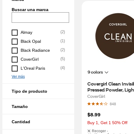
Buscar una marca
(
2
)
Almay
(
1
)
Black Opal
(
2
)
Black Radiance
(
5
)
CoverGirl
(
4
)
L'Oreal Paris
9 colors
Ver más
Covergirl Clean Invisib
Pressed Powder, Light
Tipo de producto
0.38oz
CoverGirl
848
Tamaño
$8.99
Cantidad
Buy 1, Get 1 50% Off
Recoger -