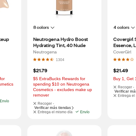
8 colors
4 colors
eup 
Neutrogena Hydro Boost 
Covergirl 
Hydrating Tint, 40 Nude
Essence, L
Neutrogena
CoverGirl
1304
$21.79
$21.49
or 
$5 ExtraBucks Rewards for 
Buy 1, Get 
smetics
spending $10 on Neutrogena 
Recoger -
Cosmetics - excludes make up 
Verificar má
remover
Entrega el
Envío
Recoger -
Verificar más tiendas
Entrega el mismo día
Envío