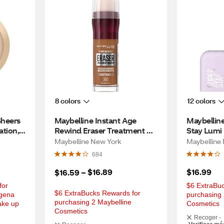
8 colors
12 colors
heers 
Maybelline Instant Age 
Maybellin
ion, 
Rewind Eraser Treatment 
Stay Lumi 
Foundation with SPF 20, 360
350
Maybelline New York
Maybelline
684
$16.89
$16.99
$16.59
 – 
or 
$6 ExtraBuc
$6 ExtraBucks Rewards for 
gena 
purchasing 
purchasing 2 Maybelline 
ke up 
Cosmetics
Cosmetics
Recoger -