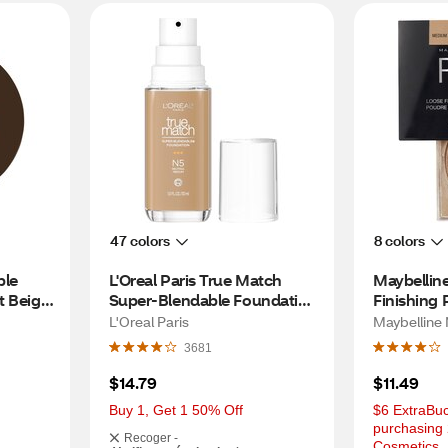
47 colors
8 colors
le 
L'Oreal Paris True Match 
Maybelline
 Beige, 
Super-Blendable Foundation 
Finishing 
medium coverage, N5, 
Medium D
L'Oreal Paris
Maybelline
Medium, 1 oz
3681
$14.79
$11.49
Buy 1, Get 1 50% Off
$6 ExtraBuc
purchasing 
Recoger -
Cosmetics