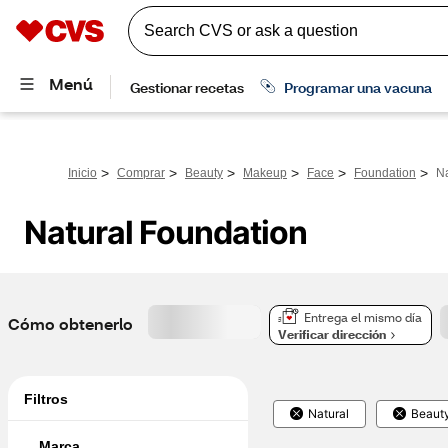
>
>
>
>
>
>
Inicio
Comprar
Beauty
Makeup
Face
Foundation
Na
Natural Foundation
Entrega el mismo día
Cómo obtenerlo
Verificar dirección
Filtros
Natural
Beaut
Marca