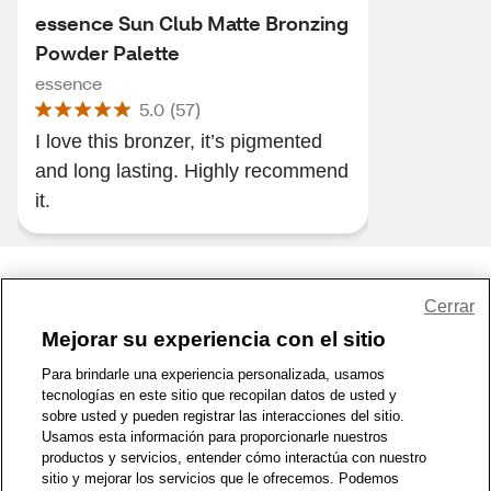
essence Sun Club Matte Bronzing
Powder Palette
essence
5.0
(
57
)
I love this bronzer, it’s pigmented
and long lasting. Highly recommend
it.
Share Feedback
Cerrar
Mejorar su experiencia con el sitio
1-800-679-9691
|
Contáctenos
|
Términos de Uso
|
Accesibilidad
|
Para brindarle una experiencia personalizada, usamos
tecnologías en este sitio que recopilan datos de usted y
Política de Privacidad
|
WA Privacy Policy
|
Mapa del sitio
|
sobre usted y pueden registrar las interacciones del sitio.
Zona de Bienestar
|
© 1999 - 2026 CVS.com
Usamos esta información para proporcionarle nuestros
productos y servicios, entender cómo interactúa con nuestro
sitio y mejorar los servicios que le ofrecemos. Podemos