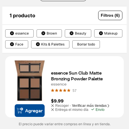
1 producto
Filtros (6)
essence
Brown
Beauty
Makeup
Face
Kits & Palettes
Borrar todo
essence Sun Club Matte 
Bronzing Powder Palette
essence
57
$9.99
Recoger -
Verificar más tiendas
Agregar
Entrega el mismo día
Envío
El precio puede variar entre compras en línea y en tienda.