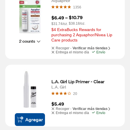
Aquaphor
1356
$10.79
$6.49
 – 
$38.18/oz.
$31.74/oz.
$4 ExtraBucks Rewards for 
purchasing 2 Aquaphor/Nivea Lip 
Care products
2 counts
Recoger -
Verificar más tiendas
Entrega el mismo día
Envío
L.A. Girl Lip Primer - Clear
L.A. Girl
20
$5.49
Recoger -
Verificar más tiendas
Entrega el mismo día
Envío
Agregar