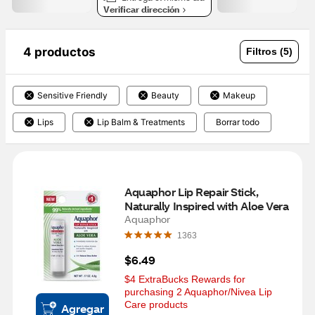
Verificar dirección
4 productos
Filtros (5)
Sensitive Friendly
Beauty
Makeup
Lips
Lip Balm & Treatments
Borrar todo
Aquaphor Lip Repair Stick, 
Naturally Inspired with Aloe Vera
Aquaphor
1363
$6.49
$4 ExtraBucks Rewards for 
purchasing 2 Aquaphor/Nivea Lip 
Care products
Agregar