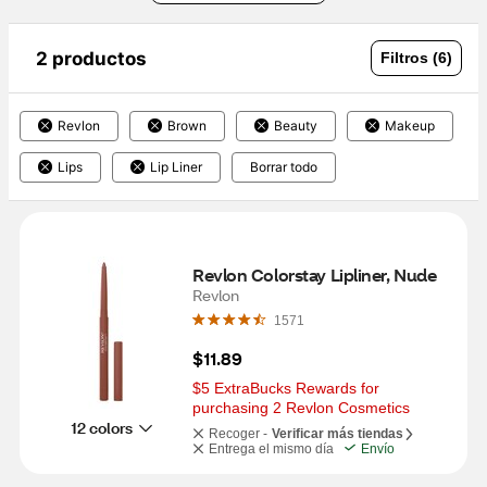
2 productos
Filtros (6)
Revlon
Brown
Beauty
Makeup
Lips
Lip Liner
Borrar todo
Revlon Colorstay Lipliner, Nude
Revlon
1571
$11.89
$5 ExtraBucks Rewards for 
purchasing 2 Revlon Cosmetics
12 colors
Recoger -
Verificar más tiendas
Entrega el mismo día
Envío