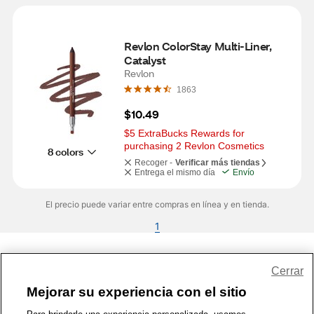
Revlon ColorStay Multi-Liner, 
Catalyst
Revlon
1863
$10.49
$5 ExtraBucks Rewards for 
purchasing 2 Revlon Cosmetics
8 colors
Recoger -
Verificar más tiendas
Entrega el mismo día
Envío
El precio puede variar entre compras en línea y en tienda.
1
Share Feedback
Cerrar
Mejorar su experiencia con el sitio
1-800-679-9691
|
Contáctenos
|
Términos de Uso
|
Accesibilidad
|