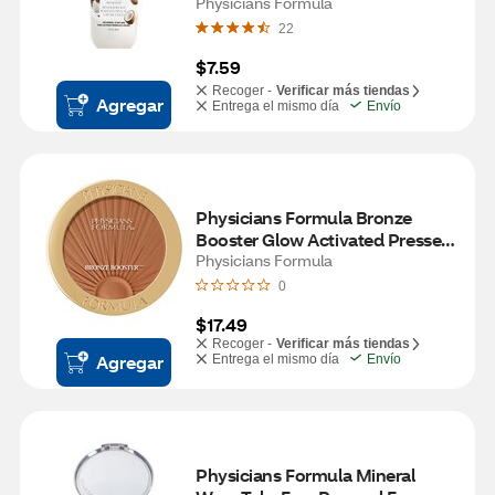
Physicians Formula
22
$7.59
Recoger -
Verificar más tiendas
Agregar
Entrega el mismo día
Envío
Physicians Formula Bronze 
Booster Glow Activated Pressed 
Bronzer, Solar Bronze
Physicians Formula
0
$17.49
Recoger -
Verificar más tiendas
Agregar
Entrega el mismo día
Envío
Physicians Formula Mineral 