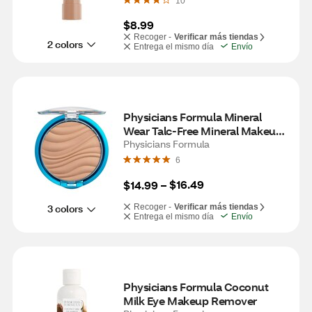
10
$8.99
Recoger -
Verificar más tiendas
2 colors
Entrega el mismo día
Envío
Physicians Formula Mineral 
Wear Talc-Free Mineral Makeup 
Airbrushing Pressed Powder, 
Physicians Formula
Creamy Natural
6
$16.49
$14.99
 – 
3 colors
Recoger -
Verificar más tiendas
Entrega el mismo día
Envío
Physicians Formula Coconut 
Milk Eye Makeup Remover