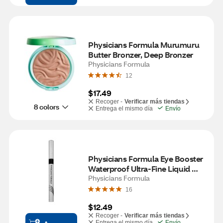
Physicians Formula Murumuru 
Butter Bronzer, Deep Bronzer
Physicians Formula
12
$17.49
Recoger -
Verificar más tiendas
8 colors
Entrega el mismo día
Envío
Physicians Formula Eye Booster 
Waterproof Ultra-Fine Liquid 
Eyeliner, Blackest Black
Physicians Formula
16
$12.49
Recoger -
Verificar más tiendas
Entrega el mismo día
Envío