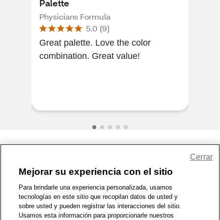
Palette
But
Eye
Physicians Formula
Phy
5.0
(
9
)
Great palette. Love the color
Goe
combination. Great value!
stays all 
sens
Share Feedback
Cerrar
Mejorar su experiencia con el sitio
1-800-679-9691
|
Contáctenos
|
Términos de Uso
|
Accesibilidad
|
Para brindarle una experiencia personalizada, usamos
tecnologías en este sitio que recopilan datos de usted y
Política de Privacidad
|
WA Privacy Policy
|
Mapa del sitio
|
sobre usted y pueden registrar las interacciones del sitio.
Zona de Bienestar
|
© 1999 - 2026 CVS.com
Usamos esta información para proporcionarle nuestros