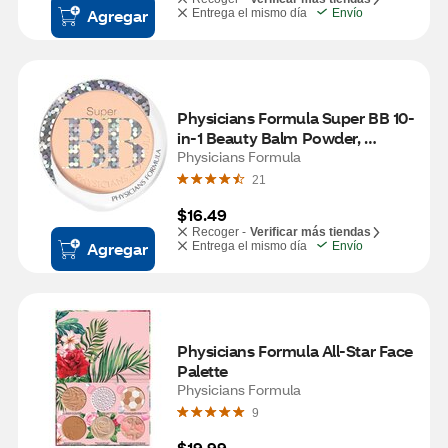
Agregar
Entrega el mismo día
Envío
Physicians Formula Super BB 10-
in-1 Beauty Balm Powder, 
Light/Medium
Physicians Formula
21
$16.49
Recoger -
Verificar más tiendas
Agregar
Entrega el mismo día
Envío
Physicians Formula All-Star Face 
Palette
Physicians Formula
9
$19.99