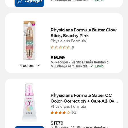
Agregar
Physicians Formula Butter Glow 
Stick, Beachy Pink
Physicians Formula
0
$16.99
Recoger -
Verificar más tiendas
4 colors
Entrega el mismo día
Envío
Physicians Formula Super CC 
Color-Correction + Care All-Over 
Blur Cream, Light/Medium
Physicians Formula
23
$17.79
Recoger -
Verificar más tiendas