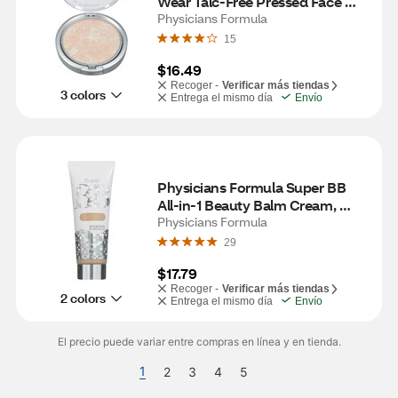
Wear Talc-Free Pressed Face 
Powder, Translucent
Physicians Formula
15
$16.49
Recoger -
Verificar más tiendas
3 colors
Entrega el mismo día
Envío
Physicians Formula Super BB 
All-in-1 Beauty Balm Cream, 
Light/Medium
Physicians Formula
29
$17.79
Recoger -
Verificar más tiendas
2 colors
Entrega el mismo día
Envío
El precio puede variar entre compras en línea y en tienda.
1
2
3
4
5