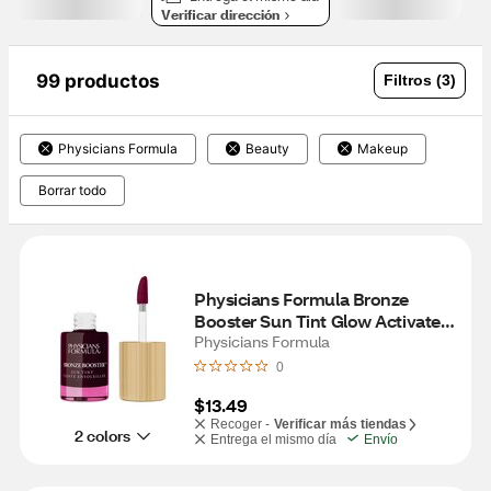
Verificar dirección
99 productos
Filtros (3)
Physicians Formula
Beauty
Makeup
Borrar todo
Physicians Formula Bronze 
Booster Sun Tint Glow Activated 
Lip & Cheek Stain, Berry Tint
Physicians Formula
0
$13.49
Recoger -
Verificar más tiendas
2 colors
Entrega el mismo día
Envío