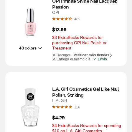
OPI Infinite Shine Nail Lacquer, 
Passion
OPI
489
$13.99
$3 ExtraBucks Rewards for 
purchasing OPI Nail Polish or 
48 colors
Treatment
Recoger -
Verificar más tiendas
Entrega el mismo día
Envío
L.A. Girl Cosmetics Gel Like Nail 
Polish, Striking
L.A. Girl
116
$4.29
$4 ExtraBucks Rewards for spending 
$10 on L.A. Girl Cosmetics