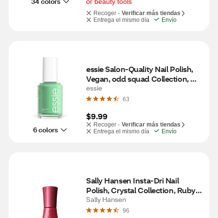
34 colors
or beauty tools
Recoger -
Verificar más tiendas
Entrega el mismo día
Envío
essie Salon-Quality Nail Polish, 
Vegan, odd squad Collection, 
perfectly peculiar (green)
essie
63
$9.99
Recoger -
Verificar más tiendas
6 colors
Entrega el mismo día
Envío
Sally Hansen Insta-Dri Nail 
Polish, Crystal Collection, Ruby 
Reflection
Sally Hansen
96