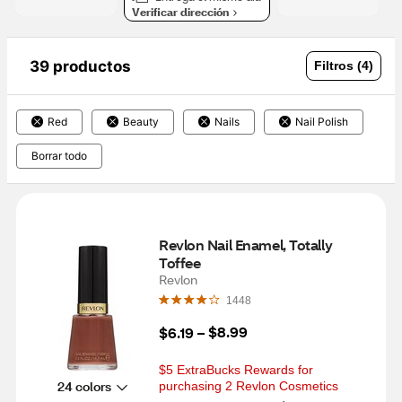
Verificar dirección
39 productos
Filtros (4)
Red
Beauty
Nails
Nail Polish
Borrar todo
Revlon Nail Enamel, Totally 
Toffee
Revlon
1448
$8.99
$6.19
 – 
$5 ExtraBucks Rewards for 
24 colors
purchasing 2 Revlon Cosmetics