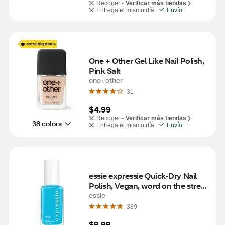
Recoger -
Verificar más tiendas
Entrega el mismo día
Envío
One + Other Gel Like Nail Polish, 
Pink Salt
one+other
31
$4.99
Recoger -
Verificar más tiendas
38 colors
Entrega el mismo día
Envío
essie expressie Quick-Dry Nail 
Polish, Vegan, word on the street 
(blue), 0.33 fl oz
essie
389
$9.99