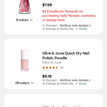
$7.99
$3 ExtraBucks Rewards for 
purchasing Sally Hansen cosmetics 
8 colors
or beauty tools
Recoger -
Verificar más tiendas
Entrega el mismo día
Envío
Olive & June Quick Dry Nail 
Polish, Poodle
Olive & June
90
$9.19
Recoger -
Verificar más tiendas
28 colors
Entrega el mismo día
Envío