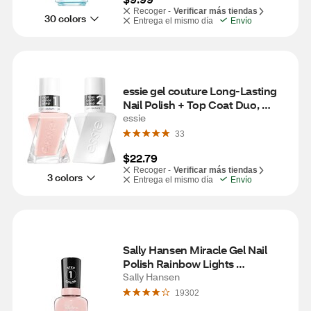
Recoger -
Verificar más tiendas
30 colors
Entrega el mismo día
Envío
essie gel couture Long-Lasting 
Nail Polish + Top Coat Duo, 
Vegan, fairy tailor (pink)
essie
33
$22.79
Recoger -
Verificar más tiendas
3 colors
Entrega el mismo día
Envío
Sally Hansen Miracle Gel Nail 
Polish Rainbow Lights 
Collection, Once a Chiffon
Sally Hansen
19302