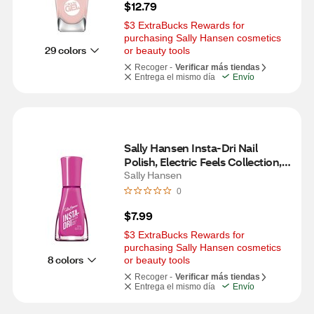
$12.79
$3 ExtraBucks Rewards for 
purchasing Sally Hansen cosmetics 
29 colors
or beauty tools
Recoger -
Verificar más tiendas
Entrega el mismo día
Envío
Sally Hansen Insta-Dri Nail 
Polish, Electric Feels Collection, 
Magenta Pulse
Sally Hansen
0
$7.99
$3 ExtraBucks Rewards for 
purchasing Sally Hansen cosmetics 
8 colors
or beauty tools
Recoger -
Verificar más tiendas
Entrega el mismo día
Envío