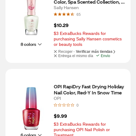
Color, Spa Scented Collection, 
Spa Day
Sally Hansen
65
$10.29
$3 ExtraBucks Rewards for 
purchasing Sally Hansen cosmetics 
8 colors
or beauty tools
Recoger -
Verificar más tiendas
Entrega el mismo día
Envío
OPI RapiDry Fast Drying Holiday 
Nail Color, Red-Y In Snow Time
OPI
0
$9.99
$3 ExtraBucks Rewards for 
purchasing OPI Nail Polish or 
6 colors
Treatment