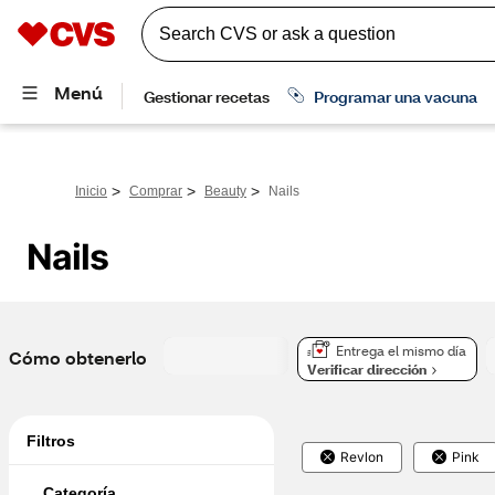
>
>
>
Inicio
Comprar
Beauty
Nails
Nails
Entrega el mismo día
Cómo obtenerlo
Verificar dirección
Filtros
Revlon
Pink
Categoría