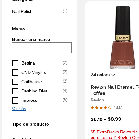
(
1
)
Nail Polish
Marca
Buscar una marca
(
2
)
Bettina
(
2
)
CND Vinylux
24 colors
(
2
)
Chillhouse
Revlon Nail Enamel, To
(
4
)
Dashing Diva
Toffee
Revlon
(
5
)
Impress
1448
Ver más
$8.99
$6.19
 – 
Tipo de producto
$5 ExtraBucks Rewards f
purchasing 2 Revlon Co