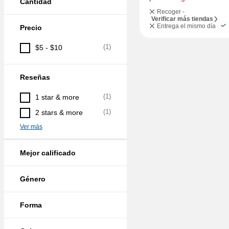
Cantidad
Recoger -
Verificar más tiendas
Entrega el mismo día
Precio
(
1
)
$5 - $10
Reseñas
(
1
)
1 star & more
(
1
)
2 stars & more
Ver más
Mejor calificado
Género
Forma