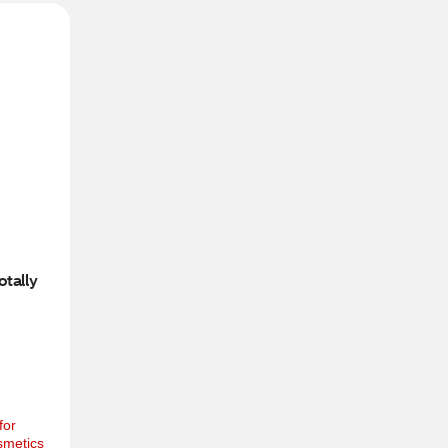
tally 
or 
smetics