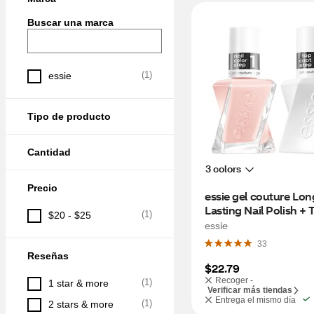
Buscar una marca
(
1
)
essie
Tipo de producto
Cantidad
3 colors
Precio
essie gel couture Lon
Lasting Nail Polish + T
(
1
)
$20 - $25
Coat Duo, Vegan, fairy 
essie
(pink)
33
Reseñas
$22.79
Recoger -
(
1
)
1 star & more
Verificar más tiendas
Entrega el mismo día
(
1
)
2 stars & more