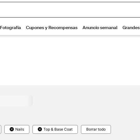
Nails
Top & Base Coat
Borrar todo