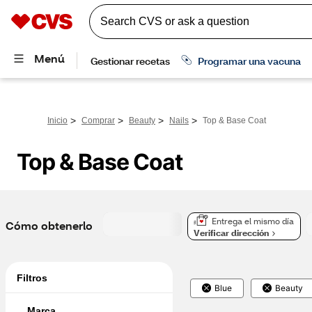
>
>
>
>
Inicio
Comprar
Beauty
Nails
Top & Base Coat
Top & Base Coat
Entrega el mismo día
Cómo obtenerlo
Verificar dirección
Filtros
Blue
Beauty
Marca