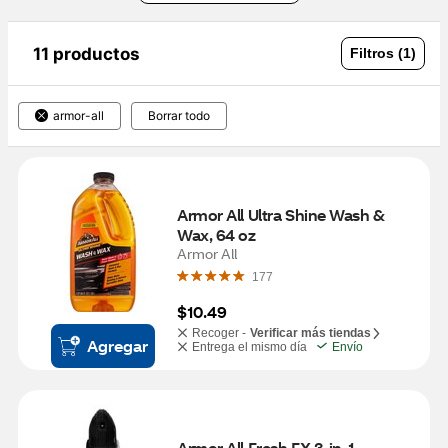
11 productos
Filtros (1)
armor-all
Borrar todo
Armor All Ultra Shine Wash & 
Wax, 64 oz
Armor All
177
$10.49
Recoger -
Verificar más tiendas
Agregar
Entrega el mismo día
Envío
Armor All Fresh FX 3-in-1 